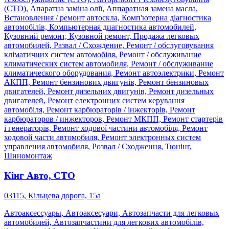
(СТО), Апаратна заміна олії, Аппаратная замена масла,
Встановлення / ремонт автоскла, Комп'ютерна діагностика
автомобілів, Компьютерная диагностика автомобилей,
Кузовний ремонт, Кузовной ремонт, Продажа легковых
автомобилей, Развал / Схождение, Ремонт / обслуговування
кліматичних систем автомобіля, Ремонт / обслуживание
климатических систем автомобиля, Ремонт / обслуживание
климатического оборудования, Ремонт автоэлектрики, Ремонт
АКПП, Ремонт бензинових двигунів, Ремонт бензиновых
двигателей, Ремонт дизельних двигунів, Ремонт дизельных
двигателей, Ремонт електронних систем керування
автомобіля, Ремонт карбюраторів / інжекторів, Ремонт
карбюраторов / инжекторов, Ремонт МКПП, Ремонт стартерів
і генераторів, Ремонт ходової частини автомобіля, Ремонт
ходовой части автомобиля, Ремонт электронных систем
управления автомобиля, Розвал / Сходження, Тюнінг,
Шиномонтаж
Кінг Авто, СТО
03115, Кільцева дорога, 15а
Автоаксессуары, Автоаксесуари, Автозапчасти для легковых
автомобилей, Автозапчастини для легкових автомобілів,