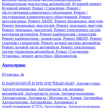
Компьютерная диагностика автомобилей, Кузовний ремонт,
Кузовной ремонт, Развал / Схождение, Ремонт /
обслуговування кліматичного обладнання, Ремонт /
обслуживание климатического оборудования, Ремонт
автоэлектрики, Ремонт АКПП, Ремонт бензинових двигунів,
Ремонт бензиновых двигателей, Ремонт дизельних двигунів,
Ремонт дизельных двигателей, Ремонт електронних систем
керування автомобіля, Ремонт карбюраторів / інжекторів,
Ремонт карбюраторов / инжекторов, Ремонт МКПП, Ремонт
стартерів і генераторів, Ремонт ходової частини автомобіля,
Ремонт ходовой части автомобиля, Ремонт электронных
систем управления автомобиля, Розвал / Сходження,
Установка / ремонт автостёкол, Шиномонтаж
Автосервис
Пухівська, 4а
Ð ÐµÐ¼Ð¾Ð½Ñ Ð´Ð²Ð¸Ð³Ð°ÑÐµÐ»ÐµÐ¹, Автоакустика,
Автогрузоперевозки, Автозапчасти для легковых
автомобилей, Автозапчасти оптом, Автокондиционеры,
Автомагазины, Автомасла / Мотомасла / Химия, Автомойки,
Авторадиаторы, Авторазборы, Авторемонт и
техобслуживание (СТО), Автосервисы, Автосигнализации,