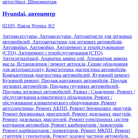
автостёкол, Шиномонтаж
Hyundai, автоцентр
02105, Павла Усенка, 8/2
Автоаксессуары, Автоаксесуари, Автозапчасти для легковых
автомобилей, Автозапчастини для легкових автомобілів,
Автомийки, Автомойки, Авторемонт и техобслуживание
(СТО), Авторемонт і техобслуговування (СТО),
Автосигналізації, Апаратна заміна олії, Аппаратная замена
масла, Встановлення / ремонт автоскла, Газове обладнання
для автотранспорту, Комп'ютерна діагностика автомобілів,
Компьютерная диагностика автомобилей, Кузовний ремонт,
Кузовной ремонт, Продаж вантажних автомобілів, Продаж
легкових автомобілів, Продажа грузовых автомобилей,
Продажа легковых автомобилей, Развал / Схождение, Ремонт /
обслуговування кліматичного обладнання, Ремонт /
обслуживание климатического оборудования, Ремонт
автоэлектрики, Ремонт АКПП, Ремонт бензинових двигунів,
Ремонт бензиновых двигателей, Ремонт дизельних двигунів,
Ремонт дизельных двигателей, Ремонт електронних систем
керування автомобіля, Ремонт карбюраторів / інжекторів,
Ремонт карбюраторов / инжекторов, Ремонт МКПП, Ремонт
стартерів і генераторів, Ремонт ходової частини автомобіля,