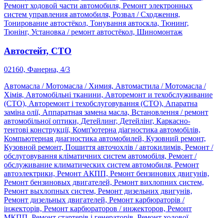
Ремонт ходовой части автомобиля, Ремонт электронных
систем управления автомобиля, Розвал / Сходження,
Тонирование автостёкол, Тонування автоскла, Тюнинг,
Тюнінг, Установка / ремонт автостёкол, Шиномонтаж
Автостейт, СТО
02160, Фанерна, 4/3
Автомасла / Мотомасла / Химия, Автомастила / Мотомасла /
Хімія, Автомобільні тканини, Авторемонт и техобслуживание
(СТО), Авторемонт і техобслуговування (СТО), Апаратна
заміна олії, Аппаратная замена масла, Встановлення / ремонт
автомобільної оптики, Детейлинг, Детейлінг, Каркасно-
тентові конструкції, Комп'ютерна діагностика автомобілів,
Компьютерная диагностика автомобилей, Кузовний ремонт,
Кузовной ремонт, Пошиття авточохлів / автокилимів, Ремонт /
обслуговування кліматичних систем автомобіля, Ремонт /
обслуживание климатических систем автомобиля, Ремонт
автоэлектрики, Ремонт АКПП, Ремонт бензинових двигунів,
Ремонт бензиновых двигателей, Ремонт вихлопних систем,
Ремонт выхлопных систем, Ремонт дизельних двигунів,
Ремонт дизельных двигателей, Ремонт карбюраторів /
інжекторів, Ремонт карбюраторов / инжекторов, Ремонт
МКПП, Ремонт стартерів і генераторів, Ремонт ходової