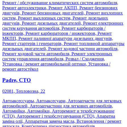
Ремонт / обслуживание климатических систем автомобиля,
Ремонт автоэлектрики, Ремонт АКПП, Ремонт бензинових
двигунів, Ремонт бензиновых двигателей, Ремонт вихлопних
систем, Ремонт выхлопных систем, Ремонт дизельних
двигунів, Ремонт дизельных двигателей, Ремонт електронних
систем керування автомобіля, Ремонт карбюраторів /
інжекторів, Ремонт карбюраторов / инжекторов, Ремонт
МКПП, Ремонт паливної апаратури дизельних двигунів,
Ремонт стартерів і генераторів, Ремонт топливной аппаратуры
дизельных двигателей, Ремонт ходової частини автомобіля,
Ремонт ходовой части автомобиля, Ремонт электронных
систем управления автомобиля, Розвал / Сходження,
Установка / ремонт автомобильной оптики, Установка /
ремонт автостёкол
Padre, СТО
02081, Тепловозна, 22
Автоаксессуары, Автоаксесуари, Автозапчасти для легковых
автомобилей, Автозапчастини для легкових автомобілів,
Автомийки, Автомойки, Авторемонт и техобслуживание
(СТО), Авторемонт і техобслуговування (СТО), Апаратна
заміна олії, Аппаратная замена масла, Встановлення / ремонт
автоскла, Комп'ютерна діагностика автомобілів,