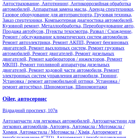
Автострахование, Автотюнинг, Антикоррозийная обработка
автомобилей, Аппаратная замена масла, Аренда спецтехники,
Газовое оборудование для автотранспорта, Грузовая техника,
Заказ спецтехники, Компьютерная диагностика автомобилей,
Кузовной ремонт, Металлообработка, Переоборудование авто,
Продажа автобусов, Пункты техосмотра, Развал / Схождение,
Ремонт / обслуживание климатических систем автомобиля,
Ремонт автоэлектрики, Ремонт АКПП, Ремонт бензиновых
двигателей, Ремонт выхлопных систем, Ремонт грузовых
автомобилей, Ремонт двигателей, Ремонт дизельных
двигателей, Ремонт карбюраторов / инжекторов, Ремонт
МКПП, Ремонт топливной аппаратуры дизельных
двигателей, Ремонт ходовой части автомобиля, Ремонт
электронных систем управления автомобиля, Тюнинг,
Установка / ремонт автомобильной оптики, Установка /
ремонт автостёкол, Шиномонтаж, Шиномонтажи
Oiler, автосервис
Відрадний проспект, 107в
Автозапчасти для легковых автомобилей, Автозапчастини для
легкових автомобілів, Автозвук, Автомасла / Мотомасла /
Химия, Автомастила / Мотомасла / Хімія, Авторемонт и
техобслуживание (СТО), Авторемонт і техобслуговування