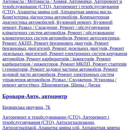
Автомасла / Мотомасла / Химия, Автомойки, Авторемонт и
техобслуживание (СТО), Авторемонт і техобслуговування
(СТО), Апаратна заміна олії, Аппаратная замена масла,
Комп'ютерна діагностика автомобілів, Компьютерная
диагностика автомобилей, Кузовний ремонт, Кузовной
ремонт, Развал / Схождение, Ремонт / обслуговування
кліматичних систем автомобіля, Ремонт / обслуживание
климатических систем автомобиля, Ремонт автоэлектрики,
Ремонт АКПП, Ремонт бензинових двигунів, Ремонт
бензиновых двигателей, Ремонт дизельних двигунів, Ремонт
дизельных двигателей, Ремонт електронних систем керування
автомобіля, Ремонт карбюраторів / інжекторів, Ремонт
карбюраторов / инжекторов, Ремонт МКПП, Ремонт стартерів
і генераторів, Ремонт ходової частини автомобіля, Ремонт
ходовой части автомобиля, Ремонт электронных систем
управления автомобиля, Розвал / Сходження, Установка /
ремонт автостёкол, Шиномонтаж, Шины / Диски
Бровари-Авто, автоцентр
Броварська окружна, 7Б
Авторемонт и техобслуживание (СТО), Авторемонт і
техобслуговування (СТО), Автосигнализации,
Автосигналізації, Апаратна заміна олії, Аппаратная замена