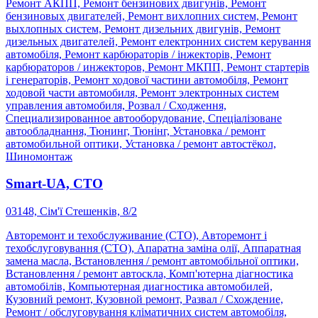
Ремонт АКПП, Ремонт бензинових двигунів, Ремонт
бензиновых двигателей, Ремонт вихлопних систем, Ремонт
выхлопных систем, Ремонт дизельних двигунів, Ремонт
дизельных двигателей, Ремонт електронних систем керування
автомобіля, Ремонт карбюраторів / інжекторів, Ремонт
карбюраторов / инжекторов, Ремонт МКПП, Ремонт стартерів
і генераторів, Ремонт ходової частини автомобіля, Ремонт
ходовой части автомобиля, Ремонт электронных систем
управления автомобиля, Розвал / Сходження,
Специализированное автооборудование, Спеціалізоване
автообладнання, Тюнинг, Тюнінг, Установка / ремонт
автомобильной оптики, Установка / ремонт автостёкол,
Шиномонтаж
Smart-UA, СТО
03148, Сім'ї Стешенків, 8/2
Авторемонт и техобслуживание (СТО), Авторемонт і
техобслуговування (СТО), Апаратна заміна олії, Аппаратная
замена масла, Встановлення / ремонт автомобільної оптики,
Встановлення / ремонт автоскла, Комп'ютерна діагностика
автомобілів, Компьютерная диагностика автомобилей,
Кузовний ремонт, Кузовной ремонт, Развал / Схождение,
Ремонт / обслуговування кліматичних систем автомобіля,