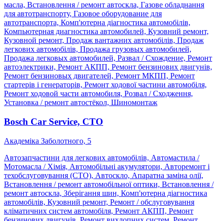
масла, Встановлення / ремонт автоскла, Газове обладнання
для автотранспорту, Газовое оборудование для
автотранспорта, Комп'ютерна діагностика автомобілів,
Компьютерная диагностика автомобилей, Кузовний ремонт,
Кузовной ремонт, Продаж вантажних автомобілів, Продаж
легкових автомобілів, Продажа грузовых автомобилей,
Продажа легковых автомобилей, Развал / Схождение, Ремонт
автоэлектрики, Ремонт АКПП, Ремонт бензинових двигунів,
Ремонт бензиновых двигателей, Ремонт МКПП, Ремонт
стартерів і генераторів, Ремонт ходової частини автомобіля,
Ремонт ходовой части автомобиля, Розвал / Сходження,
Установка / ремонт автостёкол, Шиномонтаж
Bosch Car Service, СТО
Академіка Заболотного, 5
Автозапчастини для легкових автомобілів, Автомастила /
Мотомасла / Хімія, Автомобільні акумулятори, Авторемонт і
техобслуговування (СТО), Автоскло, Апаратна заміна олії,
Встановлення / ремонт автомобільної оптики, Встановлення /
ремонт автоскла, Зберігання шин, Комп'ютерна діагностика
автомобілів, Кузовний ремонт, Ремонт / обслуговування
кліматичних систем автомобіля, Ремонт АКПП, Ремонт
бензинових двигунів, Ремонт вихлопних систем, Ремонт