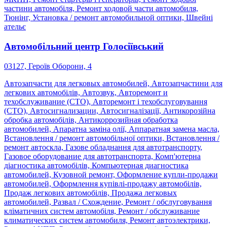
частини автомобіля, Ремонт ходовой части автомобиля,
Тюнінг, Установка / ремонт автомобильной оптики, Швейні
ательє
Автомобільний центр Голосіївський
03127, Героїв Оборони, 4
Автозапчасти для легковых автомобилей, Автозапчастини для
легкових автомобілів, Автозвук, Авторемонт и
техобслуживание (СТО), Авторемонт і техобслуговування
(СТО), Автосигнализации, Автосигналізації, Антикорозійна
обробка автомобілів, Антикоррозийная обработка
автомобилей, Апаратна заміна олії, Аппаратная замена масла,
Встановлення / ремонт автомобільної оптики, Встановлення /
ремонт автоскла, Газове обладнання для автотранспорту,
Газовое оборудование для автотранспорта, Комп'ютерна
діагностика автомобілів, Компьютерная диагностика
автомобилей, Кузовной ремонт, Оформление купли-продажи
автомобилей, Оформлення купівлі-продажу автомобілів,
Продаж легкових автомобілів, Продажа легковых
автомобилей, Развал / Схождение, Ремонт / обслуговування
кліматичних систем автомобіля, Ремонт / обслуживание
климатических систем автомобиля, Ремонт автоэлектрики,