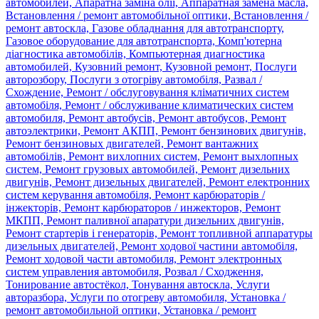
автомобилей, Апаратна заміна олії, Аппаратная замена масла,
Встановлення / ремонт автомобільної оптики, Встановлення /
ремонт автоскла, Газове обладнання для автотранспорту,
Газовое оборудование для автотранспорта, Комп'ютерна
діагностика автомобілів, Компьютерная диагностика
автомобилей, Кузовний ремонт, Кузовной ремонт, Послуги
авторозбору, Послуги з отогріву автомобіля, Развал /
Схождение, Ремонт / обслуговування кліматичних систем
автомобіля, Ремонт / обслуживание климатических систем
автомобиля, Ремонт автобусів, Ремонт автобусов, Ремонт
автоэлектрики, Ремонт АКПП, Ремонт бензинових двигунів,
Ремонт бензиновых двигателей, Ремонт вантажних
автомобілів, Ремонт вихлопних систем, Ремонт выхлопных
систем, Ремонт грузовых автомобилей, Ремонт дизельних
двигунів, Ремонт дизельных двигателей, Ремонт електронних
систем керування автомобіля, Ремонт карбюраторів /
інжекторів, Ремонт карбюраторов / инжекторов, Ремонт
МКПП, Ремонт паливної апаратури дизельних двигунів,
Ремонт стартерів і генераторів, Ремонт топливной аппаратуры
дизельных двигателей, Ремонт ходової частини автомобіля,
Ремонт ходовой части автомобиля, Ремонт электронных
систем управления автомобиля, Розвал / Сходження,
Тонирование автостёкол, Тонування автоскла, Услуги
авторазбора, Услуги по отогреву автомобиля, Установка /
ремонт автомобильной оптики, Установка / ремонт