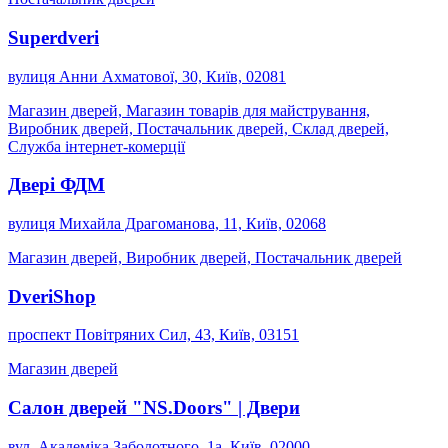
Superdveri
вулиця Анни Ахматової, 30, Київ, 02081
Магазин дверей, Магазин товарів для майстрування,
Виробник дверей, Постачальник дверей, Склад дверей,
Служба інтернет-комерції
Двері ФДМ
вулиця Михайла Драгоманова, 11, Київ, 02068
Магазин дверей, Виробник дверей, Постачальник дверей
DveriShop
проспект Повітряних Сил, 43, Київ, 03151
Магазин дверей
Салон дверей "NS.Doors" | Двери
вул. Академіка Заболотного, 1а, Київ, 02000