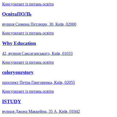
Консультант із питань освіти
ОсвітаПОЛЬ
вулиця Симона Петлюри, 30, Київ, 02000
Консультант із питань освіти
Why Education
42, вулиця Саксаганського, Київ, 01033
Консультант із питань освіти
coloryourstory
проспект Петра Григоренка, Київ, 02055
Консультант із питань освіти
ISTUDY
вулиця Джона Маккейна, 35 А, Київ, 01042