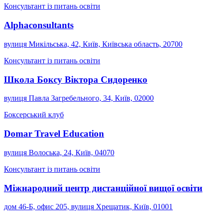
Консультант із питань освіти
Alphaconsultants
вулиця Микільська, 42, Київ, Київська область, 20700
Консультант із питань освіти
Школа Боксу Віктора Сидоренко
вулиця Павла Загребельного, 34, Київ, 02000
Боксерський клуб
Domar Travel Education
вулиця Волоська, 24, Київ, 04070
Консультант із питань освіти
Міжнародний центр дистанційної вищої освіти
дом 46-Б, офис 205, вулиця Хрещатик, Київ, 01001