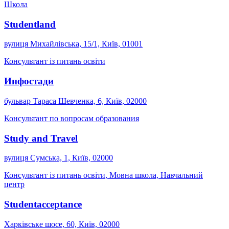
Школа
Studentland
вулиця Михайлівська, 15/1, Київ, 01001
Консультант із питань освіти
Инфостади
бульвар Тараса Шевченка, 6, Київ, 02000
Консультант по вопросам образования
Study and Travel
вулиця Сумська, 1, Київ, 02000
Консультант із питань освіти, Мовна школа, Навчальний
центр
Studentacceptance
Харківське шосе, 60, Київ, 02000