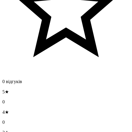
0 відгуків
5★
0
4★
0