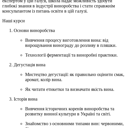
експертом у цій галузі, школа надає можливість здобути
глибокі знання в індустрії виноробства і стати справжнім
консультантом із питань освіти в цій галузі.
Наші курси
Основи виноробства
Вивчення процесу виготовлення вина: від
вирощування винограду до розливу в пляшки.
Технології ферментації та виноробні практики.
Дегустація вина
Мистецтво дегустації: як правильно оцінити смак,
аромат, колір вина.
Як читати етикетки та визначати якість вина.
Історія вина
Вивчення історичних коренів виноробства та
розвитку винної культури в Україні та світі.
Знайомство з основними типами вин: червоними,