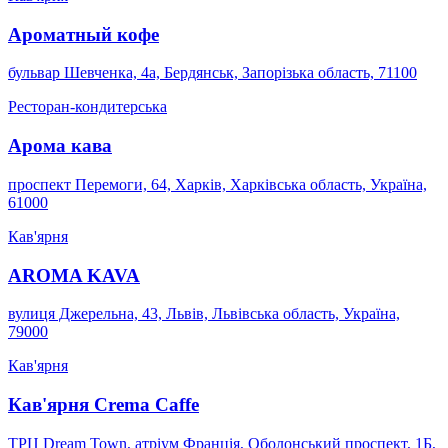
Ароматный кофе
бульвар Шевченка, 4а, Бердянськ, Запорізька область, 71100
Ресторан-кондитерська
Арома кава
проспект Перемоги, 64, Харків, Харківська область, Україна,
61000
Кав'ярня
AROMA KAVA
вулиця Джерельна, 43, Львів, Львівська область, Україна,
79000
Кав'ярня
Кав'ярня Crema Caffe
ТРЦ Dream Town, атріум Франція, Оболонський проспект, 1Б,