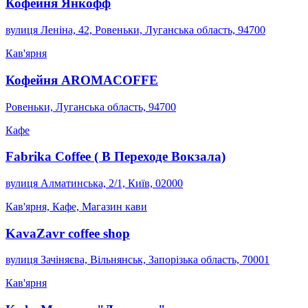
Кофейня Янкофф
вулиця Леніна, 42, Ровеньки, Луганська область, 94700
Кав'ярня
Кофейня AROMACOFFE
Ровеньки, Луганська область, 94700
Кафе
Fabrika Coffee ( В Переходе Вокзала)
вулиця Алматинська, 2/1, Київ, 02000
Кав'ярня, Кафе, Магазин кави
KavaZavr coffee shop
вулиця Зачіняєва, Вільнянськ, Запорізька область, 70001
Кав'ярня