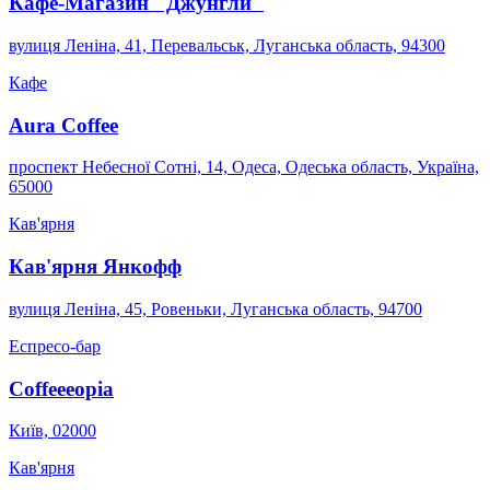
Кафе-Магазин "Джунгли"
вулиця Леніна, 41, Перевальськ, Луганська область, 94300
Кафе
Aura Coffee
проспект Небесної Сотні, 14, Одеса, Одеська область, Україна,
65000
Кав'ярня
Кав'ярня Янкофф
вулиця Леніна, 45, Ровеньки, Луганська область, 94700
Еспресо-бар
Coffeeeopia
Київ, 02000
Кав'ярня