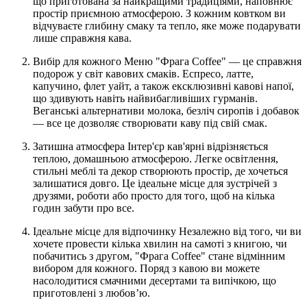
що приготована за найкращими традиціями, наповнює
простір приємною атмосферою. З кожним ковтком ви
відчуваєте глибину смаку та тепло, яке може подарувати
лише справжня кава.
Вибір для кожного Меню "Фрага Coffee" — це справжня
подорож у світ кавових смаків. Еспресо, латте,
капучино, флет уайт, а також ексклюзивні кавові напої,
що здивують навіть найвибагливіших гурманів.
Веганські альтернативи молока, безліч сиропів і добавок
— все це дозволяє створювати каву під свій смак.
Затишна атмосфера Інтер'єр кав'ярні відрізняється
теплою, домашньою атмосферою. Легке освітлення,
стильні меблі та декор створюють простір, де хочеться
залишатися довго. Це ідеальне місце для зустрічей з
друзями, роботи або просто для того, щоб на кілька
годин забути про все.
Ідеальне місце для відпочинку Незалежно від того, чи ви
хочете провести кілька хвилин на самоті з книгою, чи
побачитись з другом, "Фрага Coffee" стане відмінним
вибором для кожного. Поряд з кавою ви можете
насолодитися смачними десертами та випічкою, що
приготовлені з любов’ю.