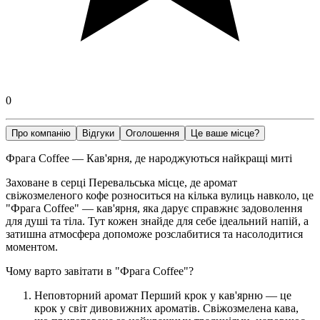
0
Про компанію
Відгуки
Оголошення
Це ваше місце?
Фрага Coffee — Кав'ярня, де народжуються найкращі миті
Заховане в серці Перевальська місце, де аромат
свіжозмеленого кофе розноситься на кілька вулиць навколо, це
"Фрага Coffee" — кав'ярня, яка дарує справжнє задоволення
для душі та тіла. Тут кожен знайде для себе ідеальний напій, а
затишна атмосфера допоможе розслабитися та насолодитися
моментом.
Чому варто завітати в "Фрага Coffee"?
Неповторний аромат Перший крок у кав'ярню — це
крок у світ дивовижних ароматів. Свіжозмелена кава,