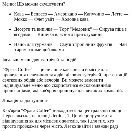
Меню: Що можна скуштувати?
Кава — Еспресо — Американо — Капучино — Латте —
Мокко — Флет уайт — Холодна кава
Десерти та випічка — Торт "Медовик" — Сирува піца з
ягодами — Випічка власного приготування
Напої для гурманів — Смузі з тропічних фруктів — Чай
з ароматними добавками
Ідеальне місце для зустрічей та подій
"Фрага Coffee" — це не лише кав'ярня, а й місце для
проведення невеликих заходів: ділових зустрічей, презентацій,
святкових обідів або вечорів. Ви можете замовити
індивідуальне меню або скористатися ексклюзивними
пропозиціями, які кав'ярня пропонує для великих компаній.
Локація та доступність
Кав'ярня "Фрага Coffee" знаходиться на центральній площі
Перевальська, на площі Леніна, 1. Це місце зручне для
відвідування як для місцевих жителів, так і для тих, хто
просто проїжджає через місто. Легко знайти і завжди раді