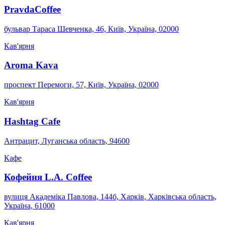
PravdaCoffee
бульвар Тараса Шевченка, 46, Київ, Україна, 02000
Кав'ярня
Aroma Kava
проспект Перемоги, 57, Київ, Україна, 02000
Кав'ярня
Hashtag Cafe
Антрацит, Луганська область, 94600
Кафе
Кофейня L.A. Coffee
вулиця Академіка Павлова, 144б, Харків, Харківська область,
Україна, 61000
Кав'ярня