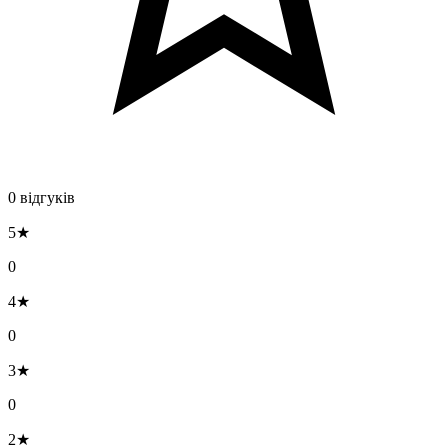
0 відгуків
5★
0
4★
0
3★
0
2★