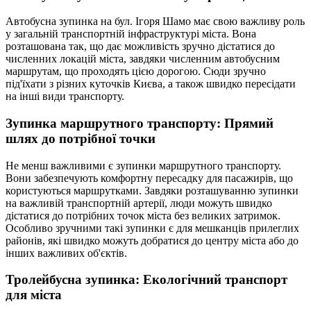
Автобусна зупинка на бул. Ігоря Шамо має свою важливу роль
у загальній транспортній інфраструктурі міста. Вона
розташована так, що дає можливість зручно дістатися до
численних локацій міста, завдяки численним автобусним
маршрутам, що проходять цією дорогою. Сюди зручно
під'їхати з різних куточків Києва, а також швидко пересідати
на інші види транспорту.
Зупинка маршрутного транспорту: Прямий
шлях до потрібної точки
Не менш важливими є зупинки маршрутного транспорту.
Вони забезпечують комфортну пересадку для пасажирів, що
користуються маршрутками. Завдяки розташуванню зупинки
на важливій транспортній артерії, люди можуть швидко
дістатися до потрібних точок міста без великих затримок.
Особливо зручними такі зупинки є для мешканців прилеглих
районів, які швидко можуть добратися до центру міста або до
інших важливих об'єктів.
Тролейбусна зупинка: Екологічний транспорт
для міста