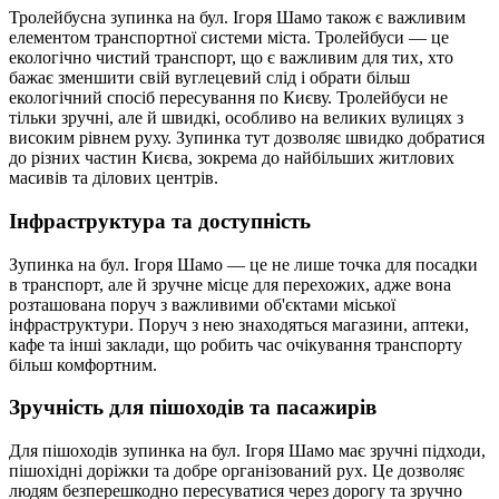
Тролейбусна зупинка на бул. Ігоря Шамо також є важливим
елементом транспортної системи міста. Тролейбуси — це
екологічно чистий транспорт, що є важливим для тих, хто
бажає зменшити свій вуглецевий слід і обрати більш
екологічний спосіб пересування по Києву. Тролейбуси не
тільки зручні, але й швидкі, особливо на великих вулицях з
високим рівнем руху. Зупинка тут дозволяє швидко добратися
до різних частин Києва, зокрема до найбільших житлових
масивів та ділових центрів.
Інфраструктура та доступність
Зупинка на бул. Ігоря Шамо — це не лише точка для посадки
в транспорт, але й зручне місце для перехожих, адже вона
розташована поруч з важливими об'єктами міської
інфраструктури. Поруч з нею знаходяться магазини, аптеки,
кафе та інші заклади, що робить час очікування транспорту
більш комфортним.
Зручність для пішоходів та пасажирів
Для пішоходів зупинка на бул. Ігоря Шамо має зручні підходи,
пішохідні доріжки та добре організований рух. Це дозволяє
людям безперешкодно пересуватися через дорогу та зручно