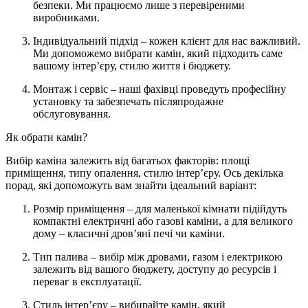
безпеки. Ми працюємо лише з перевіреними
виробниками.
Індивідуальний підхід – кожен клієнт для нас важливий.
Ми допоможемо вибрати камін, який підходить саме
вашому інтер’єру, стилю життя і бюджету.
Монтаж і сервіс – наші фахівці проведуть професійну
установку та забезпечать післяпродажне
обслуговування.
Як обрати камін?
Вибір каміна залежить від багатьох факторів: площі
приміщення, типу опалення, стилю інтер’єру. Ось декілька
порад, які допоможуть вам знайти ідеальний варіант:
Розмір приміщення – для маленької кімнати підійдуть
компактні електричні або газові каміни, а для великого
дому – класичні дров’яні печі чи каміни.
Тип палива – вибір між дровами, газом і електрикою
залежить від вашого бюджету, доступу до ресурсів і
переваг в експлуатації.
Стиль інтер’єру – вибирайте камін, який