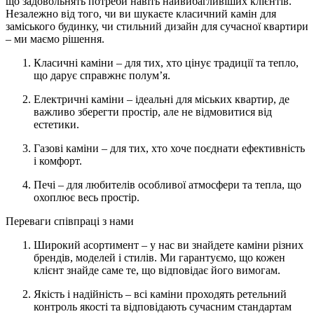
що задовольнять потреби навіть найвибагливіших клієнтів.
Незалежно від того, чи ви шукаєте класичний камін для
заміського будинку, чи стильний дизайн для сучасної квартири
– ми маємо рішення.
Класичні каміни – для тих, хто цінує традиції та тепло,
що дарує справжнє полум’я.
Електричні каміни – ідеальні для міських квартир, де
важливо зберегти простір, але не відмовитися від
естетики.
Газові каміни – для тих, хто хоче поєднати ефективність
і комфорт.
Печі – для любителів особливої атмосфери та тепла, що
охоплює весь простір.
Переваги співпраці з нами
Широкий асортимент – у нас ви знайдете каміни різних
брендів, моделей і стилів. Ми гарантуємо, що кожен
клієнт знайде саме те, що відповідає його вимогам.
Якість і надійність – всі каміни проходять ретельний
контроль якості та відповідають сучасним стандартам