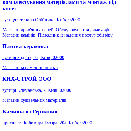
комплектування матеріалами та монтаж під
ключ
вулиця Степана Олійника, Київ, 02000
Магазин дров'яних печей, Обслуговування димоходів,
Магазин камінів, Підрядник із надання послуг обігріву
Плитка керамика
вулиця Зодчих, 72, Київ, 02000
Магазин керамічної плитки
КИХ-СТРОЙ ООО
вулиця Клеманська, 7, Київ, 02000
Магазин будівельних матеріалів
Камины из Германии
проспект Любомира Гузара, 20а, Київ, 02000