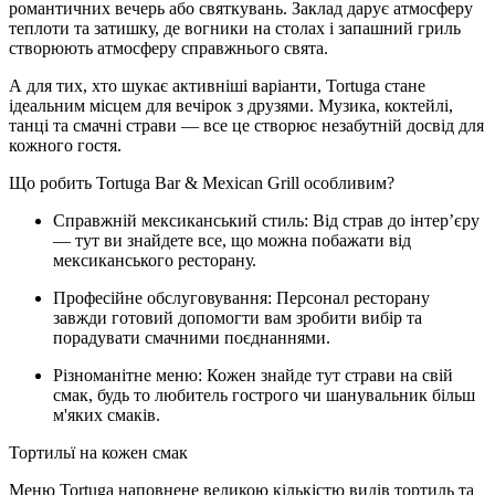
романтичних вечерь або святкувань. Заклад дарує атмосферу
теплоти та затишку, де вогники на столах і запашний гриль
створюють атмосферу справжнього свята.
А для тих, хто шукає активніші варіанти, Tortuga стане
ідеальним місцем для вечірок з друзями. Музика, коктейлі,
танці та смачні страви — все це створює незабутній досвід для
кожного гостя.
Що робить Tortuga Bar & Mexican Grill особливим?
Справжній мексиканський стиль: Від страв до інтер’єру
— тут ви знайдете все, що можна побажати від
мексиканського ресторану.
Професійне обслуговування: Персонал ресторану
завжди готовий допомогти вам зробити вибір та
порадувати смачними поєднаннями.
Різноманітне меню: Кожен знайде тут страви на свій
смак, будь то любитель гострого чи шанувальник більш
м'яких смаків.
Тортильї на кожен смак
Меню Tortuga наповнене великою кількістю видів тортиль та