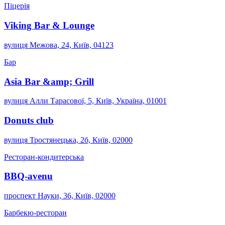
Піцерія
Viking Bar & Lounge
вулиця Межова, 24, Київ, 04123
Бар
Asia Bar &amp; Grill
вулиця Алли Тарасової, 5, Київ, Україна, 01001
Donuts club
вулиця Тростянецька, 2б, Київ, 02000
Ресторан-кондитерська
BBQ-avenu
проспект Науки, 36, Київ, 02000
Барбекю-ресторан