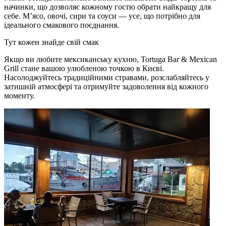
начинки, що дозволяє кожному гостю обрати найкращу для
себе. М’ясо, овочі, сири та соуси — усе, що потрібно для
ідеального смакового поєднання.
Тут кожен знайде свій смак
Якщо ви любите мексиканську кухню, Tortuga Bar & Mexican
Grill стане вашою улюбленою точкою в Києві.
Насолоджуйтесь традиційними стравами, розслабляйтесь у
затишній атмосфері та отримуйте задоволення від кожного
моменту.