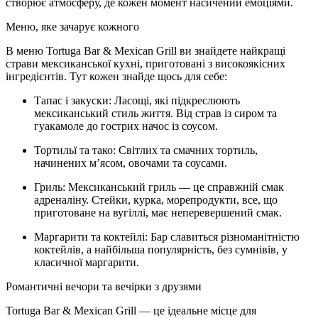
створює атмосферу, де кожен момент насичений емоціями.
Меню, яке зачарує кожного
В меню Tortuga Bar & Mexican Grill ви знайдете найкращі
страви мексиканської кухні, приготовані з високоякісних
інгредієнтів. Тут кожен знайде щось для себе:
Тапас і закуски: Ласощі, які підкреслюють
мексиканський стиль життя. Від страв із сиром та
гуакамоле до гострих начос із соусом.
Тортильї та тако: Світлих та смачних тортиль,
начинених м’ясом, овочами та соусами.
Гриль: Мексиканський гриль — це справжній смак
адреналіну. Стейки, курка, морепродукти, все, що
приготоване на вугіллі, має неперевершений смак.
Маргарити та коктейлі: Бар славиться різноманітністю
коктейлів, а найбільша популярність, без сумнівів, у
класичної маргарити.
Романтичні вечори та вечірки з друзями
Tortuga Bar & Mexican Grill — це ідеальне місце для