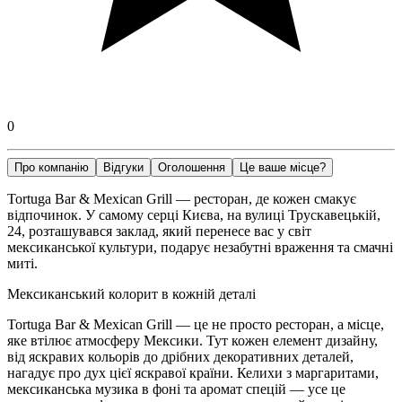
0
Про компанію
Відгуки
Оголошення
Це ваше місце?
Tortuga Bar & Mexican Grill — ресторан, де кожен смакує
відпочинок. У самому серці Києва, на вулиці Трускавецькій,
24, розташувався заклад, який перенесе вас у світ
мексиканської культури, подарує незабутні враження та смачні
миті.
Мексиканський колорит в кожній деталі
Tortuga Bar & Mexican Grill — це не просто ресторан, а місце,
яке втілює атмосферу Мексики. Тут кожен елемент дизайну,
від яскравих кольорів до дрібних декоративних деталей,
нагадує про дух цієї яскравої країни. Келихи з маргаритами,
мексиканська музика в фоні та аромат спецій — усе це