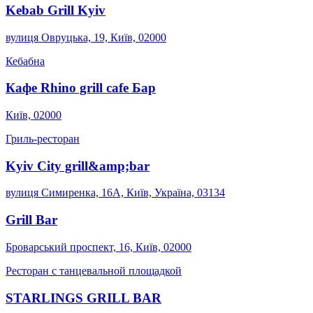
Kebab Grill Kyiv
вулиця Овруцька, 19, Київ, 02000
Кебабна
Кафе Rhino grill cafe Бар
Київ, 02000
Гриль-ресторан
Kyiv City grill&amp;bar
вулиця Симиренка, 16А, Київ, Україна, 03134
Grill Bar
Броварський проспект, 16, Київ, 02000
Ресторан с танцевальной площадкой
STARLINGS GRILL BAR