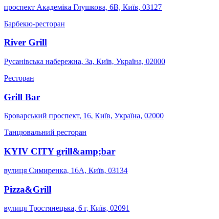
проспект Академіка Глушкова, 6В, Київ, 03127
Барбекю-ресторан
River Grill
Русанівська набережна, 3а, Київ, Україна, 02000
Ресторан
Grill Bar
Броварський проспект, 16, Київ, Україна, 02000
Танцювальний ресторан
KYIV CITY grill&amp;bar
вулиця Симиренка, 16А, Київ, 03134
Pizza&Grill
вулиця Тростянецька, 6 г, Київ, 02091