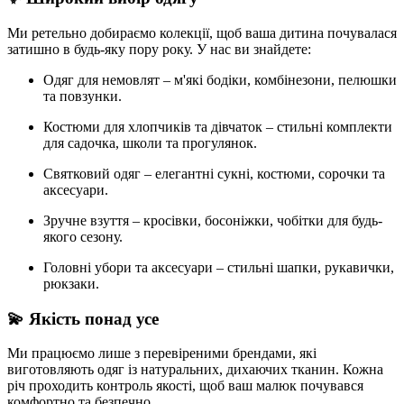
Ми ретельно добираємо колекції, щоб ваша дитина почувалася
затишно в будь-яку пору року. У нас ви знайдете:
Одяг для немовлят – м'які бодіки, комбінезони, пелюшки
та повзунки.
Костюми для хлопчиків та дівчаток – стильні комплекти
для садочка, школи та прогулянок.
Святковий одяг – елегантні сукні, костюми, сорочки та
аксесуари.
Зручне взуття – кросівки, босоніжки, чобітки для будь-
якого сезону.
Головні убори та аксесуари – стильні шапки, рукавички,
рюкзаки.
💫 Якість понад усе
Ми працюємо лише з перевіреними брендами, які
виготовляють одяг із натуральних, дихаючих тканин. Кожна
річ проходить контроль якості, щоб ваш малюк почувався
комфортно та безпечно.