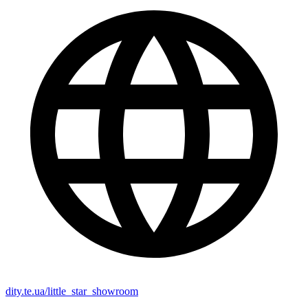
dity.te.ua/little_star_showroom