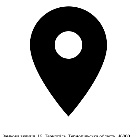
Замкова вулиця, 16, Тернопіль, Тернопільська область, 46000