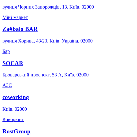
вулиця Чорних Запорожців, 13, Київ, 02000
Міні-маркет
Za#balo BAR
вулиця Хорива, 43/23, Київ, Україна, 02000
Бар
SOCAR
Броварський проспект, 53 А, Київ, 02000
АЗС
coworking
Київ, 02000
Коворкінг
RostGroup