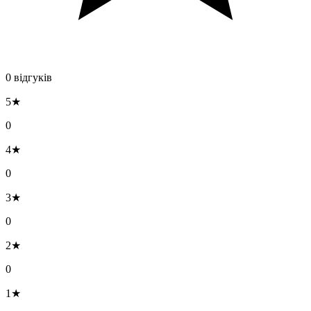
0 відгуків
5★
0
4★
0
3★
0
2★
0
1★