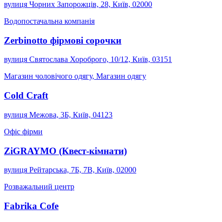
вулиця Чорних Запорожців, 28, Київ, 02000
Водопостачальна компанія
Zerbinotto фірмові сорочки
вулиця Святослава Хороброго, 10/12, Київ, 03151
Магазин чоловічого одягу, Магазин одягу
Cold Craft
вулиця Межова, 3Б, Київ, 04123
Офіс фірми
ZiGRAYMO (Квест-кімнати)
вулиця Рейтарська, 7Б, 7B, Київ, 02000
Розважальний центр
Fabrika Cofe