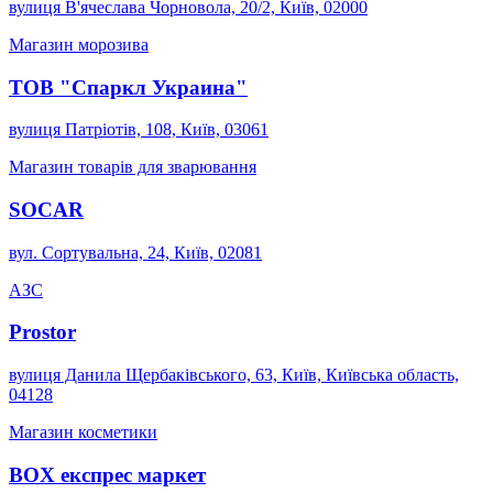
вулиця В'ячеслава Чорновола, 20/2, Київ, 02000
Магазин морозива
ТОВ "Спаркл Украина"
вулиця Патріотів, 108, Київ, 03061
Магазин товарів для зварювання
SOCAR
вул. Сортувальна, 24, Київ, 02081
АЗС
Prostor
вулиця Данила Щербаківського, 63, Київ, Київська область,
04128
Магазин косметики
BOX експрес маркет