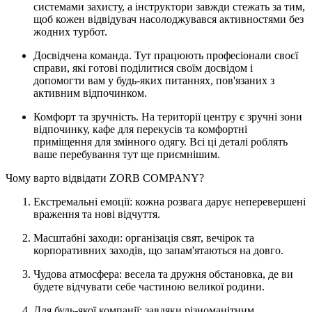
системами захисту, а інструктори завжди стежать за тим,
щоб кожен відвідувач насолоджувався активностями без
жодних турбот.
Досвідчена команда. Тут працюють професіонали своєї
справи, які готові поділитися своїм досвідом і
допомогти вам у будь-яких питаннях, пов'язаних з
активним відпочинком.
Комфорт та зручність. На території центру є зручні зони
відпочинку, кафе для перекусів та комфортні
приміщення для змінного одягу. Всі ці деталі роблять
ваше перебування тут ще приємнішим.
Чому варто відвідати ZORB COMPANY?
Екстремальні емоції: кожна розвага дарує неперевершені
враження та нові відчуття.
Масштабні заходи: організація свят, вечірок та
корпоративних заходів, що запам'ятаються на довго.
Чудова атмосфера: весела та дружня обстановка, де ви
будете відчувати себе частиною великої родини.
Для будь-якої компанії: завдяки різноманітним