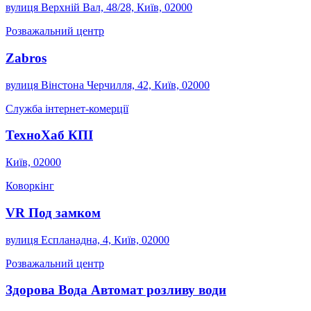
вулиця Верхній Вал, 48/28, Київ, 02000
Розважальний центр
Zabros
вулиця Вінстона Черчилля, 42, Київ, 02000
Служба інтернет-комерції
ТехноХаб КПІ
Київ, 02000
Коворкінг
VR Под замком
вулиця Еспланадна, 4, Київ, 02000
Розважальний центр
Здорова Вода Автомат розливу води