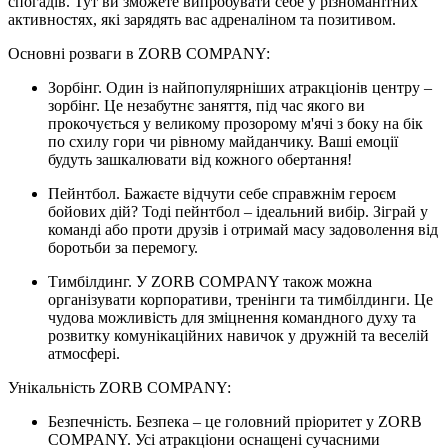
спогадів. Тут ви зможете випробувати себе у різноманітних
активностях, які зарядять вас адреналіном та позитивом.
Основні розваги в ZORB COMPANY:
Зорбінг. Один із найпопулярніших атракціонів центру –
зорбінг. Це незабутнє заняття, під час якого ви
прокочується у великому прозорому м'ячі з боку на бік
по схилу гори чи рівному майданчику. Ваші емоції
будуть зашкалювати від кожного обертання!
Пейнтбол. Бажаєте відчути себе справжнім героєм
бойових дій? Тоді пейнтбол – ідеальний вибір. Зіграй у
команді або проти друзів і отримай масу задоволення від
боротьби за перемогу.
Тимбілдинг. У ZORB COMPANY також можна
організувати корпоративи, тренінги та тимбілдинги. Це
чудова можливість для зміцнення командного духу та
розвитку комунікаційних навичок у дружній та веселій
атмосфері.
Унікальність ZORB COMPANY:
Безпечність. Безпека – це головний пріоритет у ZORB
COMPANY. Усі атракціони оснащені сучасними