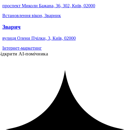
проспект Миколи Бажана, 36, 302, Київ, 02000
Встановлення вікон, Зварник
Зварич‎
вулиця Олени Пчілки, 3, Київ, 02000
Інтернет-маркетинг
ідкрити AI-помічника