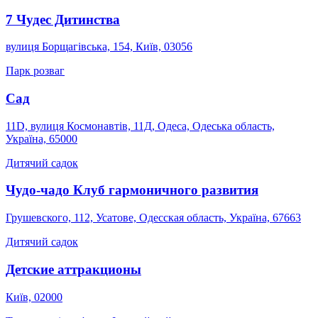
7 Чудес Дитинства
вулиця Борщагівська, 154, Київ, 03056
Парк розваг
Сад
11D, вулиця Космонавтів, 11Д, Одеса, Одеська область,
Україна, 65000
Дитячий садок
Чудо-чадо Клуб гармоничного развития
Грушевского, 112, Усатове, Одесская область, Україна, 67663
Дитячий садок
Детские аттракционы
Київ, 02000