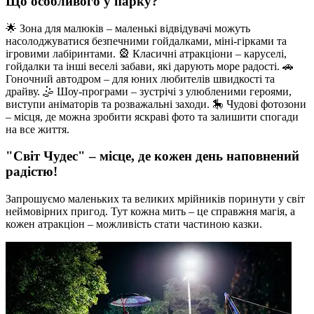
Що особливого у парку?
🌟 Зона для малюків – маленькі відвідувачі можуть
насолоджуватися безпечними гойдалками, міні-гірками та
ігровими лабіринтами. 🎡 Класичні атракціони – каруселі,
гойдалки та інші веселі забави, які дарують море радості. 🚗
Гоночний автодром – для юних любителів швидкості та
драйву. 🤹 Шоу-програми – зустрічі з улюбленими героями,
виступи аніматорів та розважальні заходи. 🎠 Чудові фотозони
– місця, де можна зробити яскраві фото та залишити спогади
на все життя.
"Світ Чудес" – місце, де кожен день наповнений
радістю!
Запрошуємо маленьких та великих мрійників поринути у світ
неймовірних пригод. Тут кожна мить – це справжня магія, а
кожен атракціон – можливість стати частиною казки.