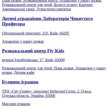
Парк розваг, Розважальний центр, Атракціон у парку розваг,
Розважальний центр для дітей, Колесо огляду, Картинг,
Американські гірки, Туристичні пам'ятки
Дитячі атракціони Лабораторія Чокнутого
Професора
Оболонський проспект, 21б, Київ, 04205
Атракціон у парку розваг
Розважальний центр Fly Kids
вулиця Здолбунівська, 17, Київ, 02000
Розважальний центр для дітей, Парк розваг, Атракціон у парку
розваг, Дитяче кафе
Будинок іграшок
ТРЦ «City Center», проспект Небесної Сотні, 2, Одеса,
Одеська область, Україна, 65000
Магазин іграшок