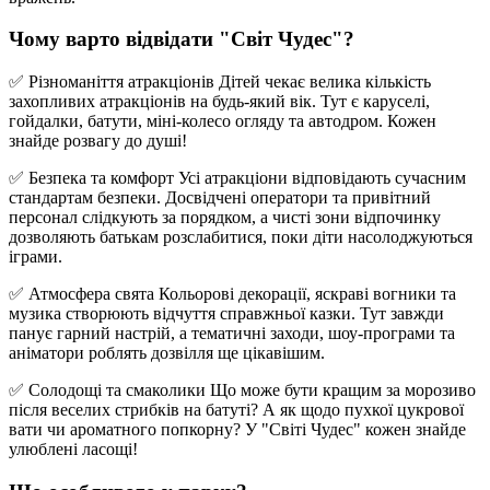
Чому варто відвідати "Світ Чудес"?
✅ Різноманіття атракціонів Дітей чекає велика кількість
захопливих атракціонів на будь-який вік. Тут є каруселі,
гойдалки, батути, міні-колесо огляду та автодром. Кожен
знайде розвагу до душі!
✅ Безпека та комфорт Усі атракціони відповідають сучасним
стандартам безпеки. Досвідчені оператори та привітний
персонал слідкують за порядком, а чисті зони відпочинку
дозволяють батькам розслабитися, поки діти насолоджуються
іграми.
✅ Атмосфера свята Кольорові декорації, яскраві вогники та
музика створюють відчуття справжньої казки. Тут завжди
панує гарний настрій, а тематичні заходи, шоу-програми та
аніматори роблять дозвілля ще цікавішим.
✅ Солодощі та смаколики Що може бути кращим за морозиво
після веселих стрибків на батуті? А як щодо пухкої цукрової
вати чи ароматного попкорну? У "Світі Чудес" кожен знайде
улюблені ласощі!