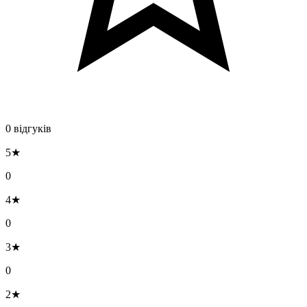
0 відгуків
5★
0
4★
0
3★
0
2★