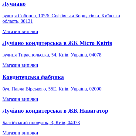
Лучиано
вулиця Соборна, 105/6, Софіївська Борщагівка, Київська
область, 08131
Магазин випічки
Лучіано кондитерська в ЖК Місто Квітів
вулиця Тираспольська, 54, Київ, Україна, 04078
Магазин випічки
Кондитерська фабрика
бул. Павла Вірського, 55Е, Київ, Україна, 02000
Магазин випічки
Лучіано кондитерська в ЖК Навигатор
Балтійський провулок, 3, Київ, 04073
Магазин випічки