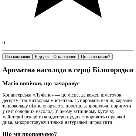
0
Про компанію
Відгуки
Оголошення
Це ваше місце?
Ароматна насолода в серці Білогородки
Магія випічки, що зачаровує
Кондитерська «Лучіано» — це місце, де кожен шматочок
десерту стає витвором мистецтва. Тут аромати ванілі, карамелі
та шоколаду ніжно огортають простір, запрошуючи поринути
у світ солодких насолод. У цьому затишному куточку
майстерні пекарі та кондитери щодня створюють справжні
дива, використовуючи тільки натуральні інгредієнти.
Що ми пропонуємо?