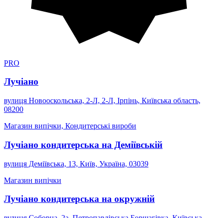
PRO
Лучіано
вулиця Новооскольська, 2-Л, 2-Л, Ірпінь, Київська область,
08200
Магазин випічки, Кондитерські вироби
Лучіано кондитерська на Деміївській
вулиця Деміївська, 13, Київ, Україна, 03039
Магазин випічки
Лучіано кондитерська на окружній
вулиця Соборна, 2а, Петропавлівська Борщагівка, Київська