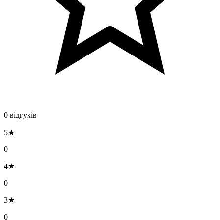
0 відгуків
5★
0
4★
0
3★
0