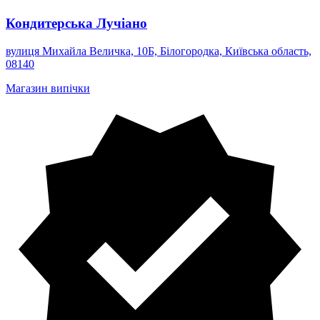
Кондитерська Лучіано
вулиця Михайла Величка, 10Б, Білогородка, Київська область,
08140
Магазин випічки