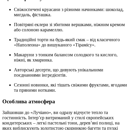
Свіжоспечені круасани з різними начинками: шоколад,
мигдаль, фісташка.
Повітряні еклери зі збитими вершками, ніжним кремом
або солоною карамеллю.
Традиційні торти на будь-який смак – від класичного
«Наполеона» до вишуканого «Тірамісу».
Макаруни з тонким балансом солодкого та кислого,
ніжні, як хмаринка.
Авторські десерти, що дивують унікальними
поєднаннями інгредієнтів.
Сезонні новинки, які тішать свіжими фруктами, ягодами
та пряними нотками.
Особлива атмосфера
Зайшовши до «Лучіано», ви одразу відчуєте тепло та
гостинність. Інтер’єр витриманий у стилі європейських
кондитерських – легкі пастельні тони, дерев’яні полиці, на
яких виблискують золотистою скоринкою багети та пухкі