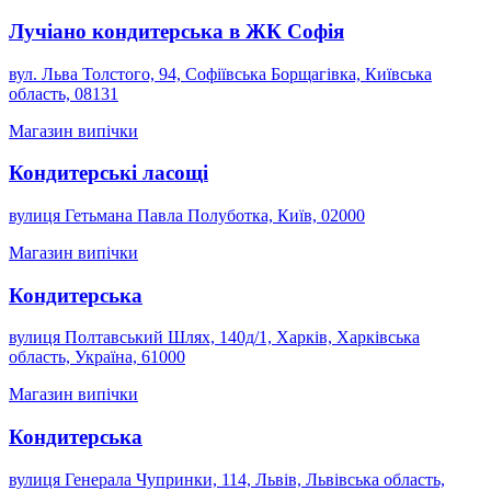
Лучіано кондитерська в ЖК Софія
вул. Льва Толстого, 94, Софіївська Борщагівка, Київська
область, 08131
Магазин випічки
Кондитерські ласощі
вулиця Гетьмана Павла Полуботка, Київ, 02000
Магазин випічки
Кондитерська
вулиця Полтавський Шлях, 140д/1, Харків, Харківська
область, Україна, 61000
Магазин випічки
Кондитерська
вулиця Генерала Чупринки, 114, Львів, Львівська область,