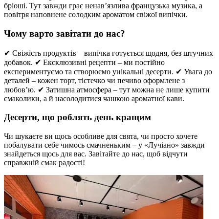
бріоші. Тут завжди грає ненав’язлива французька музика, а
повітря наповнене солодким ароматом свіжої випічки.
Чому варто завітати до нас?
✔ Свіжість продуктів – випічка готується щодня, без штучних
добавок. ✔ Ексклюзивні рецепти – ми постійно
експериментуємо та створюємо унікальні десерти. ✔ Увага до
деталей – кожен торт, тістечко чи печиво оформлене з
любов’ю. ✔ Затишна атмосфера – тут можна не лише купити
смаколики, а й насолодитися чашкою ароматної кави.
Десерти, що роблять день кращим
Чи шукаєте ви щось особливе для свята, чи просто хочете
побалувати себе чимось смачненьким – у «Лучіано» завжди
знайдеться щось для вас. Завітайте до нас, щоб відчути
справжній смак радості!