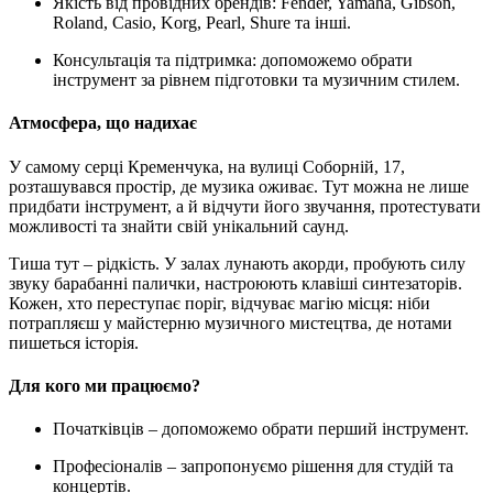
Якість від провідних брендів: Fender, Yamaha, Gibson,
Roland, Casio, Korg, Pearl, Shure та інші.
Консультація та підтримка: допоможемо обрати
інструмент за рівнем підготовки та музичним стилем.
Атмосфера, що надихає
У самому серці Кременчука, на вулиці Соборній, 17,
розташувався простір, де музика оживає. Тут можна не лише
придбати інструмент, а й відчути його звучання, протестувати
можливості та знайти свій унікальний саунд.
Тиша тут – рідкість. У залах лунають акорди, пробують силу
звуку барабанні палички, настроюють клавіші синтезаторів.
Кожен, хто переступає поріг, відчуває магію місця: ніби
потрапляєш у майстерню музичного мистецтва, де нотами
пишеться історія.
Для кого ми працюємо?
Початківців – допоможемо обрати перший інструмент.
Професіоналів – запропонуємо рішення для студій та
концертів.