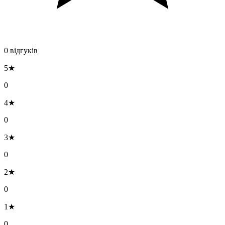
0 відгуків
5★
0
4★
0
3★
0
2★
0
1★
0