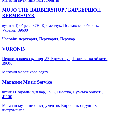
Магазин музичних інструментів
MOJO THE BARBERSHOP / БАРБЕРШОП
КРЕМЕНЧУК
вулиця Троїцька, 37В, Кременчук, Полтавська область,
Україна, 39600
Чоловіча перукарня, Перукарня, Перукар
VORONIN
Першотравнева вулиця, 27, Кременчук, Полтавська область,
39600
Магазин чоловічого одягу
Магазин Music Service
вулиця Садовий бульвар, 15 А, Шостка, Сумська область,
41100
Магазин музичних інструментів, Виробник струнних
інструментів