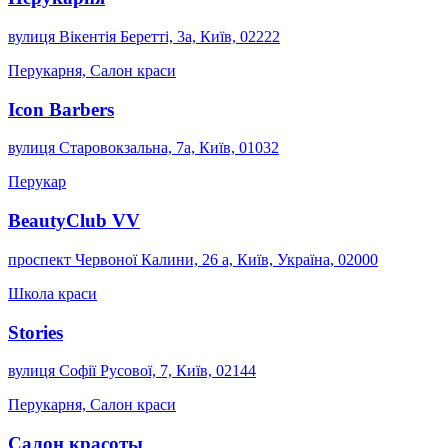
вулиця Вікентія Беретті, 3а, Київ, 02222
Перукарня, Салон краси
Icon Barbers
вулиця Старовокзальна, 7а, Київ, 01032
Перукар
BeautyClub VV
проспект Червоної Калини, 26 а, Київ, Україна, 02000
Школа краси
Stories
вулиця Софії Русової, 7, Київ, 02144
Перукарня, Салон краси
Салон красоты