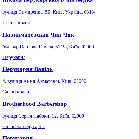
вулиця Симиренка, 5Б, Київ, Україна, 03134
Школа краси
Парикмахерская Чик Чик
бульвар Вацлава Гавела, 57/38, Київ, 02000
Перукарня
Перукарня Ваніль
4, вулиця Анни Ахматової, Київ, 02000
Салон краси
Brotherhood Barbershop
вулиця Сергія Набоки, 12, Київ, 02000
Чоловіча перукарня
Перукарня