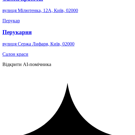
вулиця Мілютенка, 12А, Київ, 02000
Перукар
Перукарня
вулиця Сержа Лифаря, Київ, 02000
Салон краси
Відкрити AI-помічника