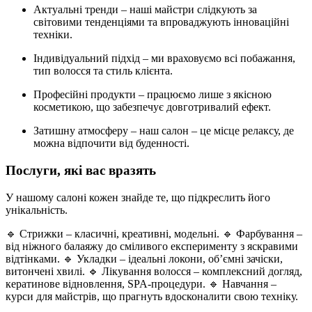
Актуальні тренди – наші майстри слідкують за
світовими тенденціями та впроваджують інноваційні
техніки.
Індивідуальний підхід – ми враховуємо всі побажання,
тип волосся та стиль клієнта.
Професійні продукти – працюємо лише з якісною
косметикою, що забезпечує довготривалий ефект.
Затишну атмосферу – наш салон – це місце релаксу, де
можна відпочити від буденності.
Послуги, які вас вразять
У нашому салоні кожен знайде те, що підкреслить його
унікальність.
🔹 Стрижки – класичні, креативні, модельні. 🔹 Фарбування –
від ніжного балаяжу до сміливого експерименту з яскравими
відтінками. 🔹 Укладки – ідеальні локони, об’ємні зачіски,
витончені хвилі. 🔹 Лікування волосся – комплексний догляд,
кератинове відновлення, SPA-процедури. 🔹 Навчання –
курси для майстрів, що прагнуть вдосконалити свою техніку.