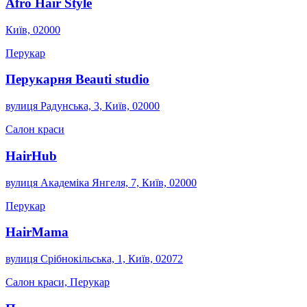
Afro Hair Style
Київ, 02000
Перукар
Перукарня Beauti studio
вулиця Радунська, 3, Київ, 02000
Салон краси
HairHub
вулиця Академіка Янгеля, 7, Київ, 02000
Перукар
HairMama
вулиця Срібнокільська, 1, Київ, 02072
Салон краси, Перукар