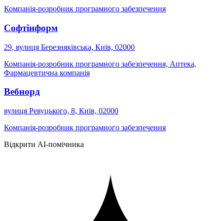
Компанія-розробник програмного забезпечення
Софтінформ
29, вулиця Березняківська, Київ, 02000
Компанія-розробник програмного забезпечення, Аптека,
Фармацевтична компанія
Вебнорд
вулиця Ревуцького, 8, Київ, 02000
Компанія-розробник програмного забезпечення
Відкрити AI-помічника