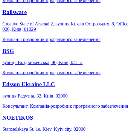
Компанія-розробник програмного забезпечення
Railsware
Creative State of Arsenal 2, вулиця Князів Острозьких, 8, Office
020, Київ, 01029
Компанія-розробник програмного забезпечення
BSG
вулиця Воздвиженська, 46, Київ, 04112
Компанія-розробник програмного забезпечення
Edsson Ukraine LLC
вулиця Редутна, 32, Київ, 02000
Консультант, Компанія-розробник програмного забезпечення
NOETIKOS
Staroselskaya St. 1е, Kiev, Kyiv city, 02000