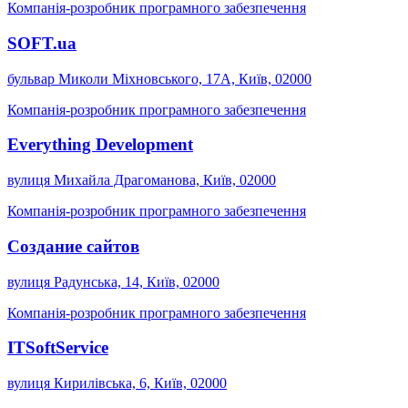
Компанія-розробник програмного забезпечення
SOFT.ua
бульвар Миколи Міхновського, 17А, Київ, 02000
Компанія-розробник програмного забезпечення
Everything Development
вулиця Михайла Драгоманова, Київ, 02000
Компанія-розробник програмного забезпечення
Создание сайтов
вулиця Радунська, 14, Київ, 02000
Компанія-розробник програмного забезпечення
ITSoftService
вулиця Кирилівська, 6, Київ, 02000