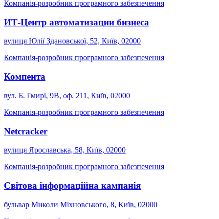
Компанія-розробник програмного забезпечення
ИТ-Центр автоматизации бизнеса
вулиця Юлії Здановської, 52, Київ, 02000
Компанія-розробник програмного забезпечення
Компента
вул. Б. Гмирі, 9В, оф. 211, Київ, 02000
Компанія-розробник програмного забезпечення
Netcracker
вулиця Ярославська, 58, Київ, 02000
Компанія-розробник програмного забезпечення
Світова інформаційна кампанія
бульвар Миколи Міхновського, 8, Київ, 02000