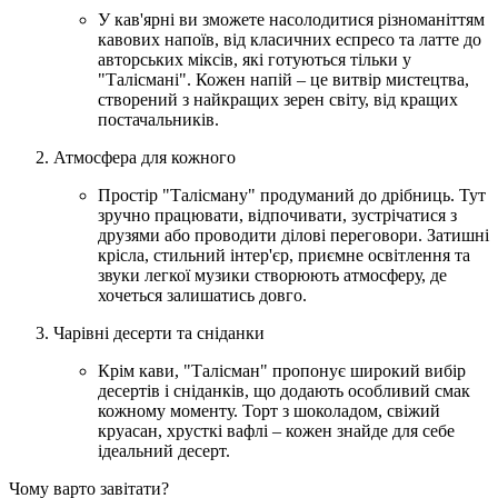
У кав'ярні ви зможете насолодитися різноманіттям
кавових напоїв, від класичних еспресо та латте до
авторських міксів, які готуються тільки у
"Талісмані". Кожен напій – це витвір мистецтва,
створений з найкращих зерен світу, від кращих
постачальників.
Атмосфера для кожного
Простір "Талісману" продуманий до дрібниць. Тут
зручно працювати, відпочивати, зустрічатися з
друзями або проводити ділові переговори. Затишні
крісла, стильний інтер'єр, приємне освітлення та
звуки легкої музики створюють атмосферу, де
хочеться залишатись довго.
Чарівні десерти та сніданки
Крім кави, "Талісман" пропонує широкий вибір
десертів і сніданків, що додають особливий смак
кожному моменту. Торт з шоколадом, свіжий
круасан, хрусткі вафлі – кожен знайде для себе
ідеальний десерт.
Чому варто завітати?