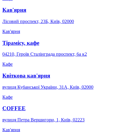
Кав'ярня
Лісовий проспект, 23Б, Київ, 02000
Кав'ярня
Тірамісу, кафе
04210, Героїв Сталінграда проспект, 6а к2
Кафе
Квіткова кав'ярня
вулиця Кубанської України, 31А, Київ, 02000
Кафе
COFFEE
вулиця Петра Вершигори, 1, Київ, 02223
Кав'ярня