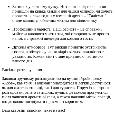
Затишок у кожному кутку: Незалежно від того, чи ви
прийшли на кілька хвилин для чашки еспресо, чи хочете
провести кілька годин у компанії друзів – "Талісман"
стане вашим улюбленим місцем для відпочинку.
Професійний бариста: Наші бариста – це справжні
майстри кавового мистецтва, які створюють не просто
напої, а справжні шедеври для кожного гостя.
Дружня атмосфера: Тут завжди привітно зустрічають
гостей, а обслуговування відрізняється швидкістю та
уважністю. Кожен візит стане приємною частиною
вашого дня.
Вигідне розташування
Завдяки зручному розташуванню на вулиці Героїв полку
«Азов», кав'ярня "Талісман" знаходиться в легкій доступності
як для жителів столиці, так і для туристів. Поруч із кав'ярнею
розташовані багато затишних вулиць, де можна прогулятися
після чашечки ароматної кави, а також важливі міські локації,
що дозволяє поєднувати приємне з корисним.
Ваш кавовий талісман чекає на вас!