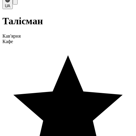
UA
Талісман
Кав'ярня
Кафе