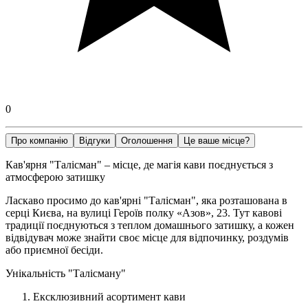
0
Про компанію
Відгуки
Оголошення
Це ваше місце?
Кав'ярня "Талісман" – місце, де магія кави поєднується з
атмосферою затишку
Ласкаво просимо до кав'ярні "Талісман", яка розташована в
серці Києва, на вулиці Героїв полку «Азов», 23. Тут кавові
традиції поєднуються з теплом домашнього затишку, а кожен
відвідувач може знайти своє місце для відпочинку, роздумів
або приємної бесіди.
Унікальність "Талісману"
Ексклюзивний асортимент кави