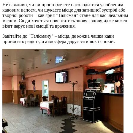
Не важливо, чи ви просто хочете насолодитися улюбленим
кавовим напоєм, чи шукаєте місце для затишної зустрічі або
творчої роботи – кав'ярня "Талісман" стане для вас ідеальним
місцем. Сюди хочеться повертатись знову і знову, адже кожен
візит дарує нові емоції та враження.
Завітайте до "Талісману" – місця, де кожна чашка кави
приносить радість, а атмосфера дарує затишок і спокій.