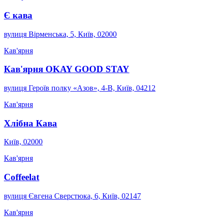
Є кава
вулиця Вірменська, 5, Київ, 02000
Кав'ярня
Кав'ярня OKAY GOOD STAY
вулиця Героїв полку «Азов», 4-В, Київ, 04212
Кав'ярня
Хлібна Кава
Київ, 02000
Кав'ярня
Coffeelat
вулиця Євгена Сверстюка, 6, Київ, 02147
Кав'ярня