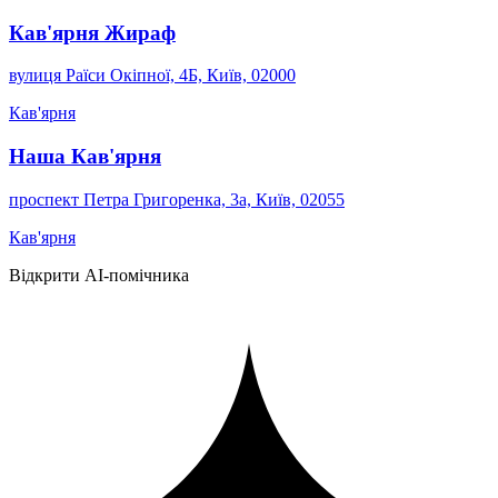
Кав'ярня Жираф
вулиця Раїси Окіпної, 4Б, Київ, 02000
Кав'ярня
Наша Кав'ярня
проспект Петра Григоренка, 3а, Київ, 02055
Кав'ярня
Відкрити AI-помічника