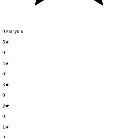
0 відгуків
5★
0
4★
0
3★
0
2★
0
1★
0