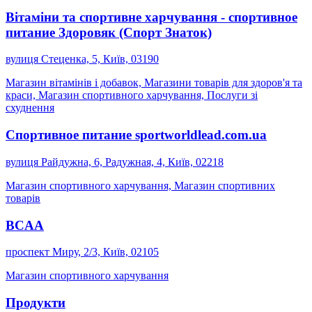
Вітаміни та спортивне харчування - спортивное
питание Здоровяк (Спорт Знаток)
вулиця Стеценка, 5, Київ, 03190
Магазин вітамінів і добавок, Магазини товарів для здоров'я та
краси, Магазин спортивного харчування, Послуги зі
схуднення
Спортивное питание sportworldlead.com.ua
вулиця Райдужна, 6, Радужная, 4, Київ, 02218
Магазин спортивного харчування, Магазин спортивних
товарів
BCAA
проспект Миру, 2/3, Київ, 02105
Магазин спортивного харчування
Продукти