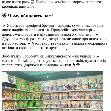
підводного раю. 🐹 Гризунів – хом’ячків, морських свинок,
кроликів, шиншил.
🌟 Чому обирають нас?
🔹 Якість та перевірені бренди – жодних сумнівних товарів,
лише надійні виробники. 🔹 Професійні консультації –
допоможемо обрати найкраще для вашого улюбленця. 🔹
Дружня атмосфера – місце, де дбають не лише про покупки, а
й про настрій. 🔹 Часті акції та знижки – завжди є можливість
потішити свого хвостатого друга вигідно.
Зоомагазин ЗооБонус на Саксаганського – це більше, ніж
магазин. Це місце, де піклуються про хвостиків, пухнастиків
та пернатих, даруючи їм щасливе життя! 🐾💛