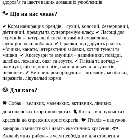
здоров’я та щастя ваших домашніх улюбленців.
🐾 Що на вас чекає?
✔ Корм найкращих брендів – сухий, вологий, беззерновий,
дієтичний, преміум та суперпреміум-класу. ✔ Ласощі для
гурманів – натуральні снекі, вітамінні смаколики,
функціональні добавки. ✔ Іграшки, що дарують радість –
м’ячики, канати, інтерактивні забавки, котячі тунелі та
мишки. ✔ Аксесуари та амуніція – нашийники, повідці,
шлейки, лежанки, одяг та взуття. ✔ Гігієна та догляд –
шампуні, щітки, когтерізи, наповнювачі для туалетів,
пелюшки. ✔ Ветеринарна продукція – вітаміни, засоби від
паразитів, лікувальні корми.
🐶 Для кого?
🐕 Собак – великих, маленьких, активних, лінивих,
довгошерстих і короткошерстих. 🐈 Котів – від пухнастих
красенів до справжніх аристократів. 🐦 Птахів – папужок,
канарок, хвилястиків і навіть екзотичних красенів. 🐟
Акваріумних рибок – з усім необхідним для створення