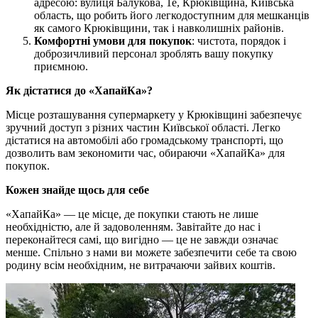
адресою: вулиця Балукова, 1е, Крюківщина, Київська
область, що робить його легкодоступним для мешканців
як самого Крюківщини, так і навколишніх районів.
Комфортні умови для покупок
: чистота, порядок і
доброзичливий персонал зроблять вашу покупку
приємною.
Як дістатися до «ХапайКа»?
Місце розташування супермаркету у Крюківщині забезпечує
зручний доступ з різних частин Київської області. Легко
дістатися на автомобілі або громадському транспорті, що
дозволить вам зекономити час, обираючи «ХапайКа» для
покупок.
Кожен знайде щось для себе
«ХапайКа» — це місце, де покупки стають не лише
необхідністю, але й задоволенням. Завітайте до нас і
переконайтеся самі, що вигідно — це не завжди означає
менше. Спільно з нами ви можете забезпечити себе та свою
родину всім необхідним, не витрачаючи зайвих коштів.