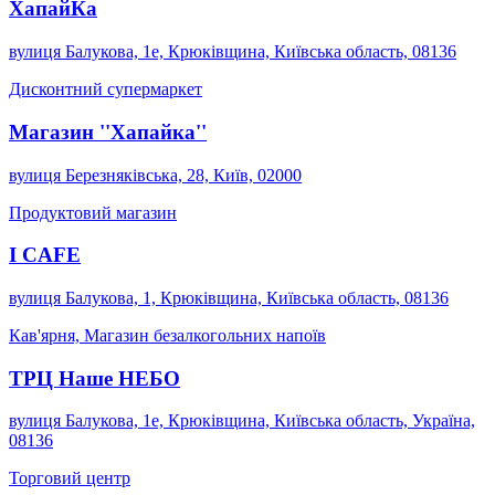
ХапайКа
вулиця Балукова, 1е, Крюківщина, Київська область, 08136
Дисконтний супермаркет
Магазин ''Хапайка''
вулиця Березняківська, 28, Київ, 02000
Продуктовий магазин
I CAFE
вулиця Балукова, 1, Крюківщина, Київська область, 08136
Кав'ярня, Магазин безалкогольних напоїв
ТРЦ Наше НЕБО
вулиця Балукова, 1е, Крюківщина, Київська область, Україна,
08136
Торговий центр