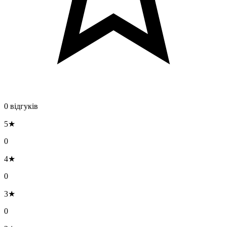
0 відгуків
5★
0
4★
0
3★
0