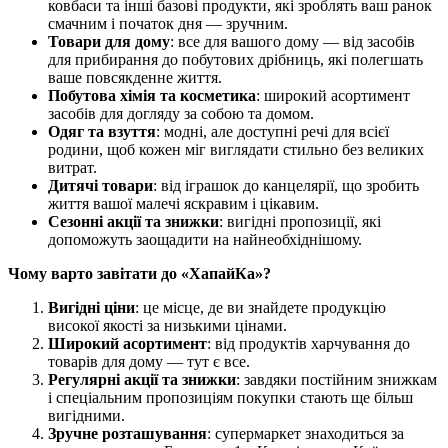
ковбаси та інші базові продукти, які зроблять ваш ранок
смачним і початок дня — зручним.
Товари для дому
: все для вашого дому — від засобів
для прибирання до побутових дрібниць, які полегшать
ваше повсякденне життя.
Побутова хімія та косметика
: широкий асортимент
засобів для догляду за собою та домом.
Одяг та взуття
: модні, але доступні речі для всієї
родини, щоб кожен міг виглядати стильно без великих
витрат.
Дитячі товари
: від іграшок до канцелярії, що зробить
життя вашої малечі яскравим і цікавим.
Сезонні акції та знижки
: вигідні пропозиції, які
допоможуть заощадити на найнеобхіднішому.
Чому варто завітати до «ХапайКа»?
Вигідні ціни
: це місце, де ви знайдете продукцію
високої якості за низькими цінами.
Широкий асортимент
: від продуктів харчування до
товарів для дому — тут є все.
Регулярні акції та знижки
: завдяки постійним знижкам
і спеціальним пропозиціям покупки стають ще більш
вигідними.
Зручне розташування
: супермаркет знаходиться за