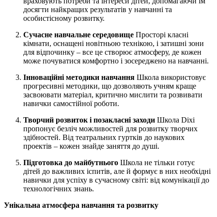
враховують потреби та інтереси дітей, допомагаючи їм
досягти найкращих результатів у навчанні та
особистісному розвитку.
Сучасне навчальне середовище
Просторі класні
кімнати, оснащені новітньою технікою, і затишні зони
для відпочинку – все це створює атмосферу, де кожен
може почуватися комфортно і зосереджено на навчанні.
Інноваційні методики навчання
Школа використовує
прогресивні методики, що дозволяють учням краще
засвоювати матеріал, критично мислити та розвивати
навички самостійної роботи.
Творчий розвиток і позакласні заходи
Школа Dixi
пропонує безліч можливостей для розвитку творчих
здібностей. Від театральних гуртків до наукових
проектів – кожен знайде заняття до душі.
Підготовка до майбутнього
Школа не тільки готує
дітей до важливих іспитів, але й формує в них необхідні
навички для успіху в сучасному світі: від комунікації до
технологічних знань.
Унікальна атмосфера навчання та розвитку