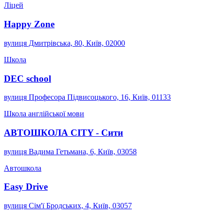
Ліцей
Happy Zone
вулиця Дмитрівська, 80, Київ, 02000
Школа
DEC school
вулиця Професора Підвисоцького, 16, Київ, 01133
Школа англійської мови
АВТОШКОЛА CITY - Сити
вулиця Вадима Гетьмана, 6, Київ, 03058
Автошкола
Easy Drive
вулиця Сім'ї Бродських, 4, Київ, 03057