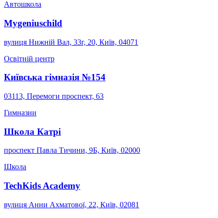
Автошкола
Mygeniuschild
вулиця Нижній Вал, 33г, 20, Київ, 04071
Освітній центр
Київська гімназія №154
03113, Перемоги проспект, 63
Гимназии
Школа Катрі
проспект Павла Тичини, 9Б, Київ, 02000
Школа
TechKids Academy
вулиця Анни Ахматової, 22, Київ, 02081