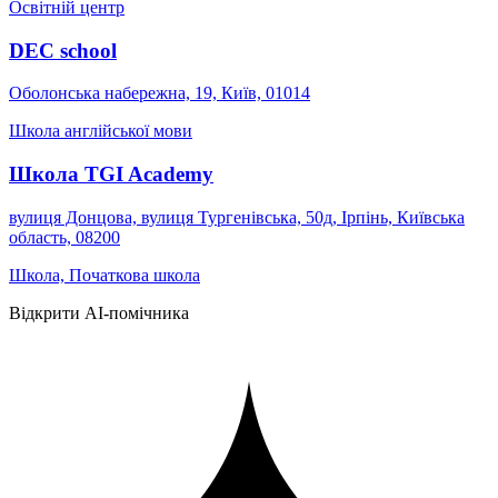
Освітній центр
DEC school
Оболонська набережна, 19, Київ, 01014
Школа англійської мови
Школа TGI Academy
вулиця Донцова, вулиця Тургенівська, 50д, Ірпінь, Київська
область, 08200
Школа, Початкова школа
Відкрити AI-помічника