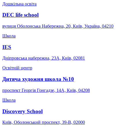
Дошкільна освіта
DEC life school
вулиця Оболонська Набережна, 20, Київ, Україна, 04210
Школа
IES
Дніпровська набережна, 23А, Київ, 02081
Освітній центр
Дитяча художня школа №10
проспект Георгія Гонгадзе, 14А, Київ, 04208
Школа
Discovery School
Київ, Оболонський проспект, 39-В, 02000