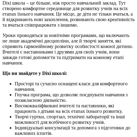
Dixi школа – це більше, ніж просто навчальний заклад. Тут
створено комфортне середовище для розвитку учнів на всіх
етапах їхнього навчання. Це місце, де діти не тільки вчаться, а
й відкривають нові захоплення, розвивають свою креативність
та вчаться співпрацювати з іншими.
Уроки проводяться за новітніми програмами, що включають
не лише академічні дисципліни, але й творчі заняття, які
сприяють гармонійному розвитку особистості кожної дитини.
Вчителі є наставниками і друзями для своїх учнів, вони
завжди готові допомогти та підтримати на кожному етапі
навчання.
Що ви знайдете у Dixi школі:
Просторі та сучасно оснащені класи для комфортного
навчання.
Гнучка програма, що дозволяє поєднувати навчання з
позакласною діяльністю.
Висококваліфіковані вчителі та наставники, які
працюють з дітьми на всіх етапах їхнього розвитку.
Творчі гуртки, спортзал, технічні лабораторії та інші
можливості для всебічного розвитку учнів.
Індивідуальні консультації та допомога з підготовки до
важливих іспитів.