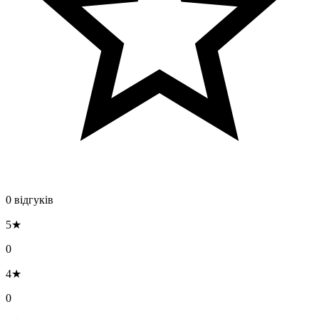
0 відгуків
5★
0
4★
0