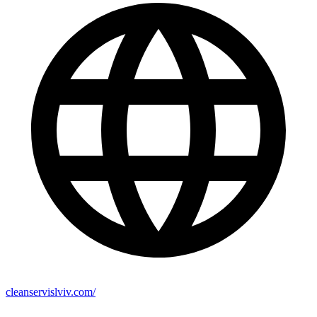
cleanservislviv.com/