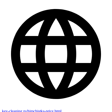
key-cleaning.ru/himchistka-price.html