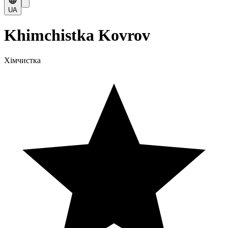
UA
Khimchistka Kovrov
Хімчистка