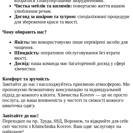
впоратися з найупертішими забрудненнями.
Чистка меблів та килимів:
повертаємо життя вашим
улюбленим речам.
Догляд за шкірою та хутром:
спеціалізовані процедури
для збереження краси та якості.
Чому обирають нас?
Якість:
ми використовуємо лише перевірені засоби для
чищення.
Швидкість:
оперативне обслуговування без втрати
якості.
Досвід:
наша команда має багаторічний досвід у сфері
хімчистки.
Комфорт та зручність
Завітайте до нас і насолоджуйтесь приємною атмосферою. Ми
пропонуємо безкоштовну консультацію та індивідуальний
підхід до кожного клієнта. Хімчистка Kovrov — це не просто
послуга, це ваша впевненість у чистоті та свіжості кожного
шматочка одягу.
Завітайте до нас!
Переходьте на пр. Труда, 69Д, Воронеж, та відкрийте для себе
світ чистоти з Khimchistka Kovrov. Ваш одяг заслуговує на
найкраще!