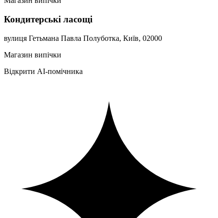
Магазин випічки
Кондитерські ласощі
вулиця Гетьмана Павла Полуботка, Київ, 02000
Магазин випічки
Відкрити AI-помічника