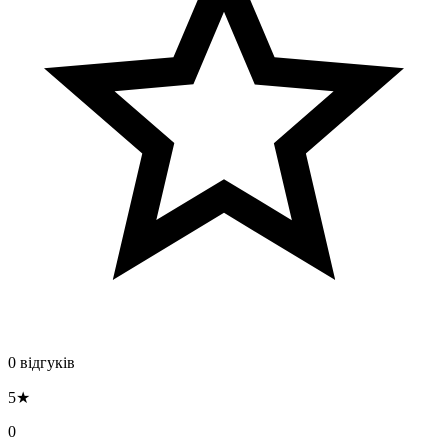
0 відгуків
5★
0