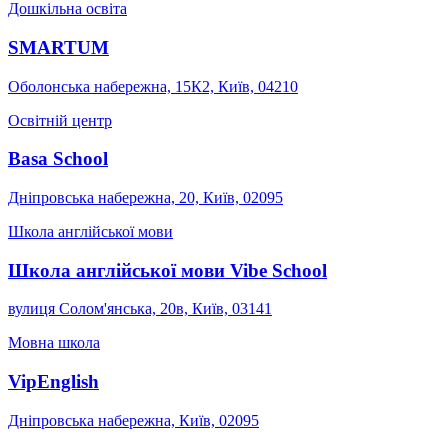
Дошкільна освіта
SMARTUM
Оболонська набережна, 15К2, Київ, 04210
Освітній центр
Basa School
Дніпровська набережна, 20, Київ, 02095
Школа англійської мови
Школа англійської мови Vibe School
вулиця Солом'янська, 20в, Київ, 03141
Мовна школа
VipEnglish
Дніпровська набережна, Київ, 02095