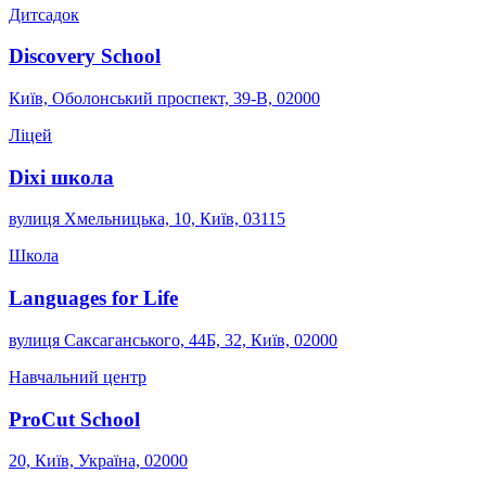
Дитсадок
Discovery School
Київ, Оболонський проспект, 39-В, 02000
Ліцей
Dixi школа
вулиця Хмельницька, 10, Київ, 03115
Школа
Languages for Life
вулиця Саксаганського, 44Б, 32, Київ, 02000
Навчальний центр
ProCut School
20, Київ, Україна, 02000