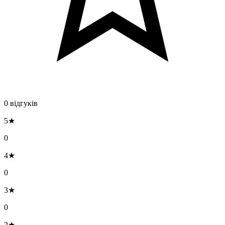
0 відгуків
5★
0
4★
0
3★
0
2★