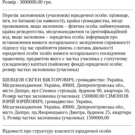
Розмір : 3000000,00 грн.
Перелік засновників (учасників) юридичної особи: прізвище,
ім'я, по батькові (за наявності), країна громадянства, місце
проживання, якщо засновник – фізична особа; найменування,
країна резидентства, місцезнаходження та ідентифікаційний
код, якщо засновник – юридична особа; інформація про
встановлення вимоги нотаріального засвідчення справжності
підпису під час прийняття рішень з питань діяльності
юридичної особи та/або вимоги нотаріального посвідчення
правочину, предметом якого є частка учасника у статутному
(складеному) капіталі (пайовому фонді) юридичної особи;
розмір частки засновника (учасника)
ШЕВЦОВ ЄВГЕН ВІКТОРОВИЧ, громадянство: Україна,
Місцезнаходження: Україна, 49069, Дніпропетровська обл.,
місто Дніпро, вул.Січових стрільців, будинок 90, квартира 16,
Розмір частки засновника (учасника): 1500000,00 СІМОНОВ
ЮРІЙ ЮРІЙОВИЧ, громадянство: Україна,
Місцезнаходження: Україна, 49000, Дніпропетровська обл.,
місто Дніпро, пр.Яворницького Дмитра, будинок 25, квартира
3, Розмір частки засновника (учасника): 1500000,00
Відомості про структуру власності юридичної особи