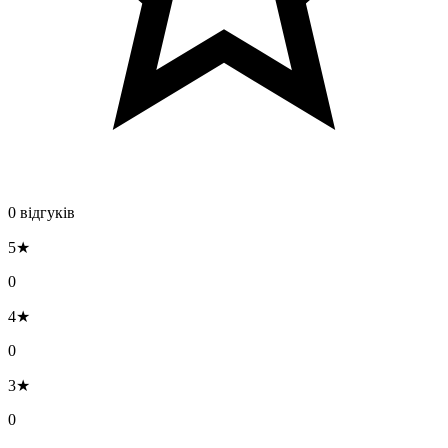
0 відгуків
5★
0
4★
0
3★
0