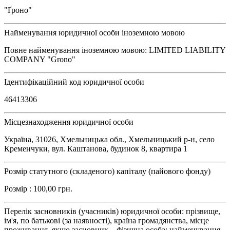
"Ґроно"
Найменування юридичної особи іноземною мовою
Повне найменування іноземною мовою: LIMITED LIABILITY
COMPANY "Grono"
Ідентифікаційний код юридичної особи
46413306
Місцезнаходження юридичної особи
Україна, 31026, Хмельницька обл., Хмельницький р-н, село
Кременчуки, вул. Каштанова, будинок 8, квартира 1
Розмір статутного (складеного) капіталу (пайового фонду)
Розмір : 100,00 грн.
Перелік засновників (учасників) юридичної особи: прізвище,
ім'я, по батькові (за наявності), країна громадянства, місце
проживання, якщо засновник – фізична особа; найменування,