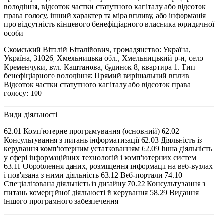
володіння, відсоток частки статутного капіталу або відсоток
права голосу, інший характер та міра впливу, або інформація
про відсутність кінцевого бенефіціарного власника юридичної
особи
Скомський Віталій Віталійович, громадянство: Україна,
Україна, 31026, Хмельницька обл., Хмельницький р-н, село
Кременчуки, вул. Каштанова, будинок 8, квартира 1. Тип
бенефіціарного володіння: Прямий вирішальний вплив
Відсоток частки статутного капіталу або відсоток права
голосу: 100
Види діяльності
62.01 Комп'ютерне програмування (основний) 62.02
Консультування з питань інформатизації 62.03 Діяльність із
керування комп'ютерним устаткованням 62.09 Інша діяльність
у сфері інформаційних технологій і комп'ютерних систем
63.11 Оброблення даних, розміщення інформації на веб-вузлах
і пов'язана з ними діяльність 63.12 Веб-портали 74.10
Спеціалізована діяльність із дизайну 70.22 Консультування з
питань комерційної діяльності й керування 58.29 Видання
іншого програмного забезпечення