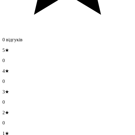
0 відгуків
5★
0
4★
0
3★
0
2★
0
1★