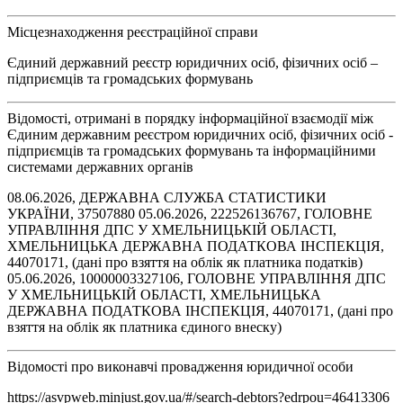
Місцезнаходження реєстраційної справи
Єдиний державний реєстр юридичних осіб, фізичних осіб –
підприємців та громадських формувань
Відомості, отримані в порядку інформаційної взаємодії між
Єдиним державним реєстром юридичних осіб, фізичних осіб -
підприємців та громадських формувань та інформаційними
системами державних органів
08.06.2026, ДЕРЖАВНА СЛУЖБА СТАТИСТИКИ
УКРАЇНИ, 37507880 05.06.2026, 222526136767, ГОЛОВНЕ
УПРАВЛІННЯ ДПС У ХМЕЛЬНИЦЬКІЙ ОБЛАСТІ,
ХМЕЛЬНИЦЬКА ДЕРЖАВНА ПОДАТКОВА ІНСПЕКЦІЯ,
44070171, (дані про взяття на облік як платника податків)
05.06.2026, 10000003327106, ГОЛОВНЕ УПРАВЛІННЯ ДПС
У ХМЕЛЬНИЦЬКІЙ ОБЛАСТІ, ХМЕЛЬНИЦЬКА
ДЕРЖАВНА ПОДАТКОВА ІНСПЕКЦІЯ, 44070171, (дані про
взяття на облік як платника єдиного внеску)
Відомості про виконавчі провадження юридичної особи
https://asvpweb.minjust.gov.ua/#/search-debtors?edrpou=46413306