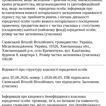
країна резидентства, місцезнаходження та ідентифікаційний
код, якщо засновник – юридична особа; інформація про
встановлення вимоги нотаріального засвідчення справжності
підпису під час прийняття рішень з питань діяльності
юридичної особи та/або вимоги нотаріального посвідчення
правочину, предметом якого є частка учасника у статутному
(складеному) капіталі (пайовому фонді) юридичної особи;
розмір частки засновника (учасника)
Скомський Віталій Віталійович, громадянство: Україна,
Місцезнаходження: Україна, 31026, Хмельницька обл.,
Хмельницький р-н, село Кременчуки, вул. Каштанова,
будинок 8, квартира 1, Розмір частки засновника (учасника):
100,00
Відомості про структуру власності юридичної особи
дата: 05.06.2026, номер: 1-2026-06-05, ПІБ підписанта:
Скомський Віталій Віталійович, тип підписанта: Засновник
(учасник)
Інформація про кінцевого бенефіціарного власника
юридичної особи: прізвище, ім’я, по батькові (за наявності),
країна громадянства, місце проживання, тип бенефіціарного