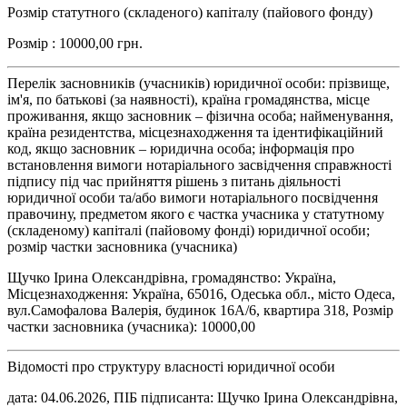
Розмір статутного (складеного) капіталу (пайового фонду)
Розмір : 10000,00 грн.
Перелік засновників (учасників) юридичної особи: прізвище,
ім'я, по батькові (за наявності), країна громадянства, місце
проживання, якщо засновник – фізична особа; найменування,
країна резидентства, місцезнаходження та ідентифікаційний
код, якщо засновник – юридична особа; інформація про
встановлення вимоги нотаріального засвідчення справжності
підпису під час прийняття рішень з питань діяльності
юридичної особи та/або вимоги нотаріального посвідчення
правочину, предметом якого є частка учасника у статутному
(складеному) капіталі (пайовому фонді) юридичної особи;
розмір частки засновника (учасника)
Щучко Ірина Олександрівна, громадянство: Україна,
Місцезнаходження: Україна, 65016, Одеська обл., місто Одеса,
вул.Самофалова Валерія, будинок 16А/6, квартира 318, Розмір
частки засновника (учасника): 10000,00
Відомості про структуру власності юридичної особи
дата: 04.06.2026, ПІБ підписанта: Щучко Ірина Олександрівна,