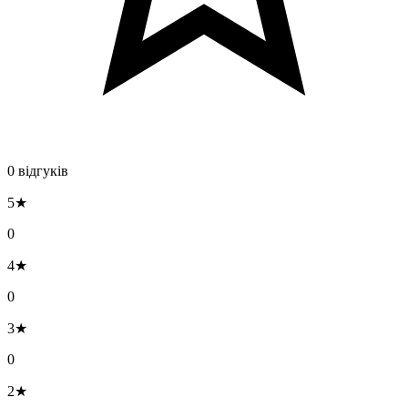
0 відгуків
5★
0
4★
0
3★
0
2★