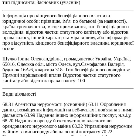
тип підписанта: Засновник (учасник)
Інформація про кінцевого бенефіціарного власника
юридичної особи: прізвище, ім’я, по батькові (за наявності),
країна громадянства, місце проживання, тип бенефіціарного
володіння, відсоток частки статутного капіталу або відсоток
права голосу, інший характер та міра впливу, або інформація
про відсутність кінцевого бенефіціарного власника юридичної
особи
Щучко Ірина Олександрівна, громадянство: Україна, Україна,
65016, Одеська обл., місто Одеса, вул.Самофалова Валерія,
будинок 16А/6, квартира 318. Тип бенефіціарного володіння:
Прямий вирішальний вплив Відсоток частки статутного
капіталу або відсоток права голосу: 100
Види діяльності
68.31 Агентства нерухомості (основний) 63.11 Оброблення
даних, розміщення інформації на веб-вузлах і пов'язана з ними
діяльність 63.99 Надання інших інформаційних послуг, н.в.і.у.
68.20 Надання в оренду й експлуатацію власного чи
орендованого нерухомого майна 68.32 Управління нерухомим
майном за винагороду або на основі контракту 70.22