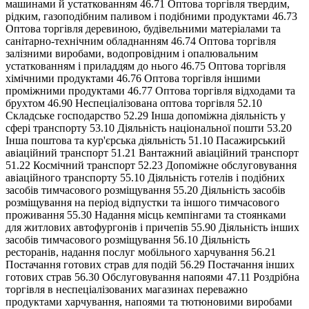
машинами й устаткованням 46.71 Оптова торгівля твердим,
рідким, газоподібним паливом і подібними продуктами 46.73
Оптова торгівля деревиною, будівельними матеріалами та
санітарно-технічним обладнанням 46.74 Оптова торгівля
залізними виробами, водопровідним і опалювальним
устаткованням і приладдям до нього 46.75 Оптова торгівля
хімічними продуктами 46.76 Оптова торгівля іншими
проміжними продуктами 46.77 Оптова торгівля відходами та
брухтом 46.90 Неспеціалізована оптова торгівля 52.10
Складське господарство 52.29 Інша допоміжна діяльність у
сфері транспорту 53.10 Діяльність національної пошти 53.20
Інша поштова та кур'єрська діяльність 51.10 Пасажирський
авіаційний транспорт 51.21 Вантажний авіаційний транспорт
51.22 Космічний транспорт 52.23 Допоміжне обслуговування
авіаційного транспорту 55.10 Діяльність готелів і подібних
засобів тимчасового розміщування 55.20 Діяльність засобів
розміщування на період відпустки та іншого тимчасового
проживання 55.30 Надання місць кемпінгами та стоянками
для житлових автофургонів і причепів 55.90 Діяльність інших
засобів тимчасового розміщування 56.10 Діяльність
ресторанів, надання послуг мобільного харчування 56.21
Постачання готових страв для подій 56.29 Постачання інших
готових страв 56.30 Обслуговування напоями 47.11 Роздрібна
торгівля в неспеціалізованих магазинах переважно
продуктами харчування, напоями та тютюновими виробами