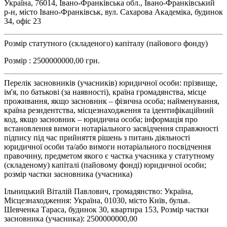
Україна, 76014, Івано-Франківська обл., Івано-Франківський
р-н, місто Івано-Франківськ, вул. Сахарова Академіка, будинок
34, офіс 23
Розмір статутного (складеного) капіталу (пайового фонду)
Розмір : 2500000000,00 грн.
Перелік засновників (учасників) юридичної особи: прізвище,
ім'я, по батькові (за наявності), країна громадянства, місце
проживання, якщо засновник – фізична особа; найменування,
країна резидентства, місцезнаходження та ідентифікаційний
код, якщо засновник – юридична особа; інформація про
встановлення вимоги нотаріального засвідчення справжності
підпису під час прийняття рішень з питань діяльності
юридичної особи та/або вимоги нотаріального посвідчення
правочину, предметом якого є частка учасника у статутному
(складеному) капіталі (пайовому фонді) юридичної особи;
розмір частки засновника (учасника)
Ільницький Віталій Павлович, громадянство: Україна,
Місцезнаходження: Україна, 01030, місто Київ, бульв.
Шевченка Тараса, будинок 30, квартира 153, Розмір частки
засновника (учасника): 2500000000,00