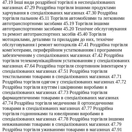
47.19 Інші види роздрібної торгівлі в неспеціалізованих
магазинах 47.29 Роздрібна торгівля іншими продуктами
харчування в спеціалізованих магазинах 47.30 Роздрібна
торгівля пальним 45.11 Торгівля автомобілями та легковими
автотранспортними засобами 45.19 Торгівля іншими
автотранспортними засобами 45.20 Технічне обслуговування
та ремонт автотранспортних засобів 45.40 Торгівля
мотоциклами, деталями та приладдям до них, технічне
обслуговування і ремонт мотоциклів 47.41 Роздрібна торгівля
комп'ютерами, периферійним устаткованням і програмним
забезпеченням у спеціалізованих магазинах 47.42 Роздрібна
торгівля телекомунікаційним устаткованням у спеціалізованих
магазинах 47.64 Роздрібна торгівля спортивним інвентарем у
спеціалізованих магазинах 47.51 Роздрібна торгівля
текстильними товарами в спеціалізованих магазинах 47.71
Роздрібна торгівля одягом у спеціалізованих магазинах 47.72
Роздрібна торгівля взуттям і шкіряними виробами в
спеціалізованих магазинах 47.73 Роздрібна торгівля
фармацевтичними товарами в спеціалізованих магазинах
47.74 Роздрібна торгівля медичними й ортопедичними
товарами в спеціалізованих магазинах 47.77 Роздрібна
торгівля годинниками та ювелірними виробами в
спеціалізованих магазинах 47.78 Роздрібна торгівля іншими
невживаними товарами в спеціалізованих магазинах 47.79
Роздрібна торгівля уживаними товарами в магазинах 47.91