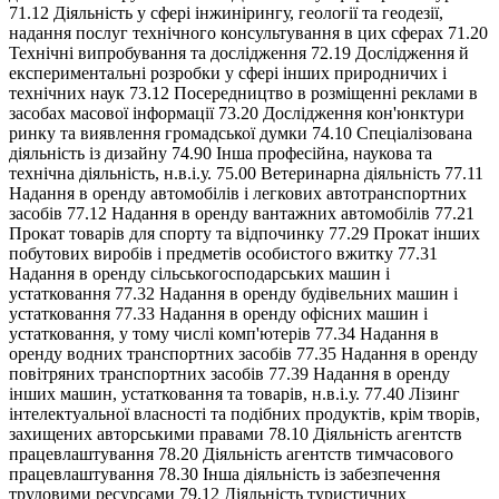
71.12 Діяльність у сфері інжинірингу, геології та геодезії,
надання послуг технічного консультування в цих сферах 71.20
Технічні випробування та дослідження 72.19 Дослідження й
експериментальні розробки у сфері інших природничих і
технічних наук 73.12 Посередництво в розміщенні реклами в
засобах масової інформації 73.20 Дослідження кон'юнктури
ринку та виявлення громадської думки 74.10 Спеціалізована
діяльність із дизайну 74.90 Інша професійна, наукова та
технічна діяльність, н.в.і.у. 75.00 Ветеринарна діяльність 77.11
Надання в оренду автомобілів і легкових автотранспортних
засобів 77.12 Надання в оренду вантажних автомобілів 77.21
Прокат товарів для спорту та відпочинку 77.29 Прокат інших
побутових виробів і предметів особистого вжитку 77.31
Надання в оренду сільськогосподарських машин і
устатковання 77.32 Надання в оренду будівельних машин і
устатковання 77.33 Надання в оренду офісних машин і
устатковання, у тому числі комп'ютерів 77.34 Надання в
оренду водних транспортних засобів 77.35 Надання в оренду
повітряних транспортних засобів 77.39 Надання в оренду
інших машин, устатковання та товарів, н.в.і.у. 77.40 Лізинг
інтелектуальної власності та подібних продуктів, крім творів,
захищених авторськими правами 78.10 Діяльність агентств
працевлаштування 78.20 Діяльність агентств тимчасового
працевлаштування 78.30 Інша діяльність із забезпечення
трудовими ресурсами 79.12 Діяльність туристичних