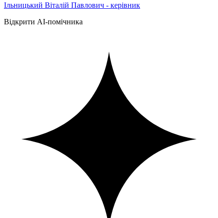
Ільницький Віталій Павлович - керівник
Відкрити AI-помічника