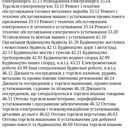
електроенергії 35.13 Розподілення електроенергії 35.14
Торгівля електроенергією 33.11 Ремонт і технічне
обслуговування готових металевих виробів 33.12 Ремонт і
технічне обслуговування машин і устатковання промислового
призначення 33.13 Ремонт і технічне обслуговування
електронного й оптичного устатковання 33.14 Ремонт і
технічне обслуговування електричного устатковання 33.20
Установлення та монтаж машин і устатковання 41.10
Організація будівництва будівель 41.20 Будівництво житлових
і нежитлових будівель 42.11 Будівництво доріг і автострад
42.13 Будівництво мостів і тунелів 42.21 Будівництво
трубопроводів 42.91 Будівництво водних споруд 42.99
Будівництво інших споруд, н.в.і.у. 43.21 Електромонтажні
роботи 43.99 Інші спеціалізовані будівельні роботи, н.в.і.у.
46.12 Діяльність посередників у торгівлі паливом, рудами,
металами та промисловими хімічними речовинами 46.14
Діяльність посередників у торгівлі машинами, промисловим
устаткованням, суднами та літаками 46.18 Діяльність
посередників, що спеціалізуються в торгівлі іншими товарами
46.51 Оптова торгівля комп'ютерами, периферійним
устаткованням і програмним забезпеченням 46.52 Оптова
торгівля електронним і телекомунікаційним устаткованням,
деталями до нього 46.62 Оптова торгівля верстатами 46.63
Оптова торгівля машинами й устаткованням для добувної
промисловості та будівництва 46.69 Оптова торгівля іншими