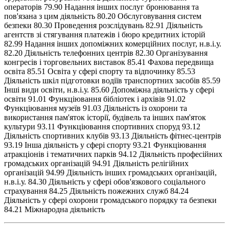
операторів 79.90 Надання інших послуг бронювання та
пов'язана з цим діяльність 80.20 Обслуговування систем
безпеки 80.30 Проведення розслідувань 82.91 Діяльність
агентств зі стягування платежів і бюро кредитних історій
82.99 Надання інших допоміжних комерційних послуг, н.в.і.у.
82.20 Діяльність телефонних центрів 82.30 Організування
конгресів і торговельних виставок 85.41 Фахова передвища
освіта 85.51 Освіта у сфері спорту та відпочинку 85.53
Діяльність шкіл підготовки водіїв транспортних засобів 85.59
Інші види освіти, н.в.і.у. 85.60 Допоміжна діяльність у сфері
освіти 91.01 Функціювання бібліотек і архівів 91.02
Функціювання музеїв 91.03 Діяльність із охорони та
використання пам'яток історії, будівель та інших пам'яток
культури 93.11 Функціювання спортивних споруд 93.12
Діяльність спортивних клубів 93.13 Діяльність фітнес-центрів
93.19 Інша діяльність у сфері спорту 93.21 Функціювання
атракціонів і тематичних парків 94.12 Діяльність професійних
громадських організацій 94.91 Діяльність релігійних
організацій 94.99 Діяльність інших громадських організацій,
н.в.і.у. 84.30 Діяльність у сфері обов'язкового соціального
страхування 84.25 Діяльність пожежних служб 84.24
Діяльність у сфері охорони громадського порядку та безпеки
84.21 Міжнародна діяльність