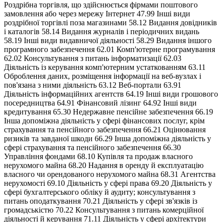
Роздрібна торгівля, що здійснюється фірмами поштового
замовлення або через мережу Інтернет 47.99 Інші види
роздрібної торгівлі поза магазинами 58.12 Видання довідників
і каталогів 58.14 Видання журналів і періодичних видань
58.19 Інші види видавничої діяльності 58.29 Видання іншого
програмного забезпечення 62.01 Комп'ютерне програмування
62.02 Консультування з питань інформатизації 62.03
Діяльність із керування комп'ютерним устаткованням 63.11
Оброблення даних, розміщення інформації на веб-вузлах і
пов'язана з ними діяльність 63.12 Веб-портали 63.91
Діяльність інформаційних агентств 64.19 Інші види грошового
посередництва 64.91 Фінансовий лізинг 64.92 Інші види
кредитування 65.30 Недержавне пенсійне забезпечення 66.19
Інша допоміжна діяльність у сфері фінансових послуг, крім
страхування та пенсійного забезпечення 66.21 Оцінювання
ризиків та завданої шкоди 66.29 Інша допоміжна діяльність у
сфері страхування та пенсійного забезпечення 66.30
Управління фондами 68.10 Купівля та продаж власного
нерухомого майна 68.20 Надання в оренду й експлуатацію
власного чи орендованого нерухомого майна 68.31 Агентства
нерухомості 69.10 Діяльність у сфері права 69.20 Діяльність у
сфері бухгалтерського обліку й аудиту; консультування з
питань оподаткування 70.21 Діяльність у сфері зв'язків із
громадськістю 70.22 Консультування з питань комерційної
діяльності й керування 71.11 Діяльність у сфері архітектури