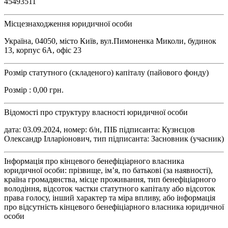
45493511
Місцезнаходження юридичної особи
Україна, 04050, місто Київ, вул.Пимоненка Миколи, будинок
13, корпус 6А, офіс 23
Розмір статутного (складеного) капіталу (пайового фонду)
Розмір : 0,00 грн.
Відомості про структуру власності юридичної особи
дата: 03.09.2024, номер: б/н, ПІБ підписанта: Кузнєцов
Олександр Ілларіонович, тип підписанта: Засновник (учасник)
Інформація про кінцевого бенефіціарного власника
юридичної особи: прізвище, ім’я, по батькові (за наявності),
країна громадянства, місце проживання, тип бенефіціарного
володіння, відсоток частки статутного капіталу або відсоток
права голосу, інший характер та міра впливу, або інформація
про відсутність кінцевого бенефіціарного власника юридичної
особи