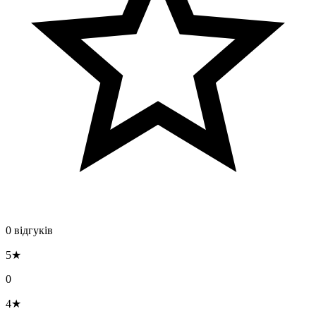
0 відгуків
5★
0
4★