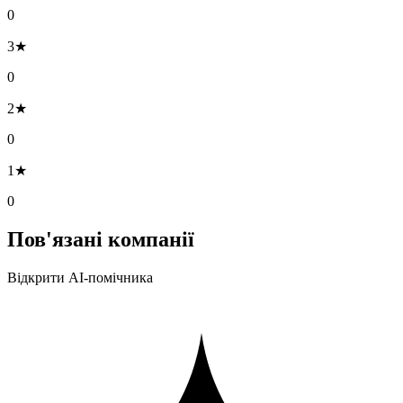
0
3★
0
2★
0
1★
0
Пов'язані компанії
Відкрити AI-помічника