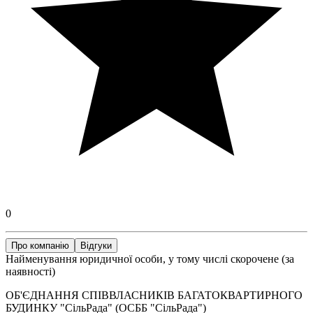
0
Про компанію
Відгуки
Найменування юридичної особи, у тому числі скорочене (за
наявності)
ОБ'ЄДНАННЯ СПІВВЛАСНИКІВ БАГАТОКВАРТИРНОГО
БУДИНКУ "СільРада" (ОСББ "СільРада")