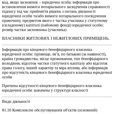
код, якщо засновник – юридична особа; інформація про
встановлення вимоги нотаріального засвідчення справжності
підпису під час прийняття рішень з питань діяльності
юридичної особи та/або вимоги нотаріального посвідчення
правочину, предметом якого є частка учасника у статутному
(складеному) капіталі (пайовому фонді) юридичної особи;
розмір частки засновника (учасника)
ВЛАСНИКИ ЖИТЛОВИХ І НЕЖИТЛОВИХ ПРИМІЩЕНЬ.
Інформація про кінцевого бенефіціарного власника
юридичної особи: прізвище, ім’я, по батькові (за наявності),
країна громадянства, місце проживання, тип бенефіціарного
володіння, відсоток частки статутного капіталу або відсоток
права голосу, інший характер та міра впливу, або інформація
про відсутність кінцевого бенефіціарного власника юридичної
особи
Причина відсутності кінцевого бенефіціарного власника
юридичної особи зазначена у структурі власності
Види діяльності
81.10 Комплексне обслуговування об'єктів (основний)