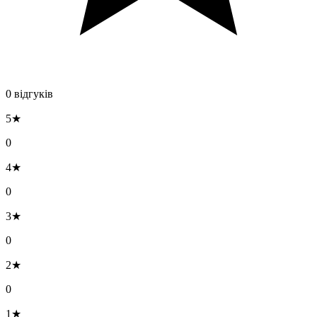
0 відгуків
5★
0
4★
0
3★
0
2★
0
1★