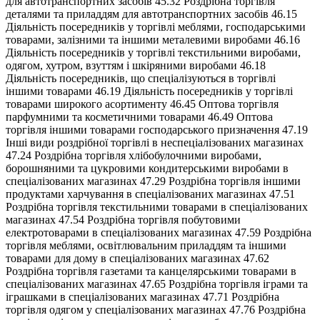
для автотранспортних засобів 45.32 Роздрібна торгівля
деталями та приладдям для автотранспортних засобів 46.15
Діяльність посередників у торгівлі меблями, господарськими
товарами, залізними та іншими металевими виробами 46.16
Діяльність посередників у торгівлі текстильними виробами,
одягом, хутром, взуттям і шкіряними виробами 46.18
Діяльність посередників, що спеціалізуються в торгівлі
іншими товарами 46.19 Діяльність посередників у торгівлі
товарами широкого асортименту 46.45 Оптова торгівля
парфумними та косметичними товарами 46.49 Оптова
торгівля іншими товарами господарського призначення 47.19
Інші види роздрібної торгівлі в неспеціалізованих магазинах
47.24 Роздрібна торгівля хлібобулочними виробами,
борошняними та цукровими кондитерськими виробами в
спеціалізованих магазинах 47.29 Роздрібна торгівля іншими
продуктами харчування в спеціалізованих магазинах 47.51
Роздрібна торгівля текстильними товарами в спеціалізованих
магазинах 47.54 Роздрібна торгівля побутовими
електротоварами в спеціалізованих магазинах 47.59 Роздрібна
торгівля меблями, освітлювальним приладдям та іншими
товарами для дому в спеціалізованих магазинах 47.62
Роздрібна торгівля газетами та канцелярськими товарами в
спеціалізованих магазинах 47.65 Роздрібна торгівля іграми та
іграшками в спеціалізованих магазинах 47.71 Роздрібна
торгівля одягом у спеціалізованих магазинах 47.76 Роздрібна