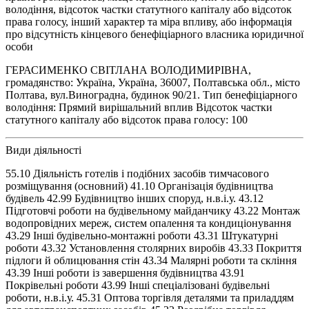
володіння, відсоток частки статутного капіталу або відсоток
права голосу, інший характер та міра впливу, або інформація
про відсутність кінцевого бенефіціарного власника юридичної
особи
ГЕРАСИМЕНКО СВІТЛАНА ВОЛОДИМИРІВНА,
громадянство: Україна, Україна, 36007, Полтавська обл., місто
Полтава, вул.Виноградна, будинок 90/21. Тип бенефіціарного
володіння: Прямий вирішальний вплив Відсоток частки
статутного капіталу або відсоток права голосу: 100
Види діяльності
55.10 Діяльність готелів і подібних засобів тимчасового
розміщування (основний) 41.10 Організація будівництва
будівель 42.99 Будівництво інших споруд, н.в.і.у. 43.12
Підготовчі роботи на будівельному майданчику 43.22 Монтаж
водопровідних мереж, систем опалення та кондиціонування
43.29 Інші будівельно-монтажні роботи 43.31 Штукатурні
роботи 43.32 Установлення столярних виробів 43.33 Покриття
підлоги й облицювання стін 43.34 Малярні роботи та скління
43.39 Інші роботи із завершення будівництва 43.91
Покрівельні роботи 43.99 Інші спеціалізовані будівельні
роботи, н.в.і.у. 45.31 Оптова торгівля деталями та приладдям