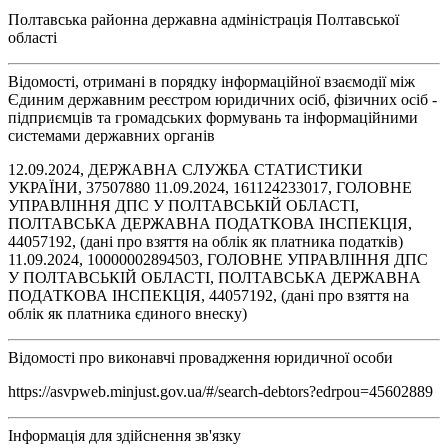
Полтавська районна державна адміністрація Полтавської
області
Відомості, отримані в порядку інформаційної взаємодії між
Єдиним державним реєстром юридичних осіб, фізичних осіб -
підприємців та громадських формувань та інформаційними
системами державних органів
12.09.2024, ДЕРЖАВНА СЛУЖБА СТАТИСТИКИ
УКРАЇНИ, 37507880 11.09.2024, 161124233017, ГОЛОВНЕ
УПРАВЛІННЯ ДПС У ПОЛТАВСЬКІЙ ОБЛАСТІ,
ПОЛТАВСЬКА ДЕРЖАВНА ПОДАТКОВА ІНСПЕКЦІЯ,
44057192, (дані про взяття на облік як платника податків)
11.09.2024, 10000002894503, ГОЛОВНЕ УПРАВЛІННЯ ДПС
У ПОЛТАВСЬКІЙ ОБЛАСТІ, ПОЛТАВСЬКА ДЕРЖАВНА
ПОДАТКОВА ІНСПЕКЦІЯ, 44057192, (дані про взяття на
облік як платника єдиного внеску)
Відомості про виконавчі провадження юридичної особи
https://asvpweb.minjust.gov.ua/#/search-debtors?edrpou=45602889
Інформація для здійснення зв'язку