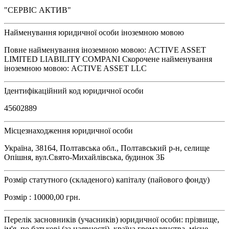
"СЕРВІС АКТИВ"
Найменування юридичної особи іноземною мовою
Повне найменування іноземною мовою: ACTIVE ASSET
LIMITED LIABILITY COMPANI Скорочене найменування
іноземною мовою: ACTIVE ASSET LLC
Ідентифікаційний код юридичної особи
45602889
Місцезнаходження юридичної особи
Україна, 38164, Полтавська обл., Полтавський р-н, селище
Опішня, вул.Свято-Михайлівська, будинок 3Б
Розмір статутного (складеного) капіталу (пайового фонду)
Розмір : 10000,00 грн.
Перелік засновників (учасників) юридичної особи: прізвище,
ім'я, по батькові (за наявності), країна громадянства, місце