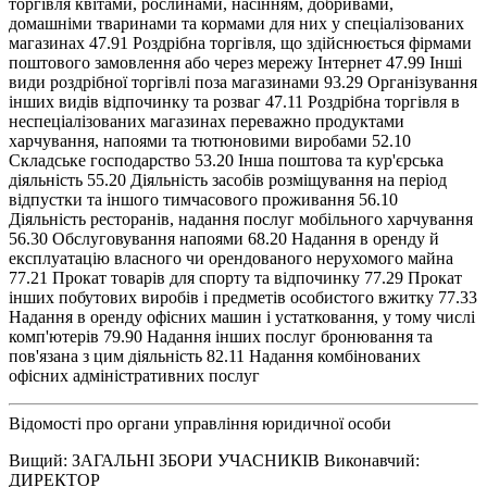
торгівля квітами, рослинами, насінням, добривами,
домашніми тваринами та кормами для них у спеціалізованих
магазинах 47.91 Роздрібна торгівля, що здійснюється фірмами
поштового замовлення або через мережу Інтернет 47.99 Інші
види роздрібної торгівлі поза магазинами 93.29 Організування
інших видів відпочинку та розваг 47.11 Роздрібна торгівля в
неспеціалізованих магазинах переважно продуктами
харчування, напоями та тютюновими виробами 52.10
Складське господарство 53.20 Інша поштова та кур'єрська
діяльність 55.20 Діяльність засобів розміщування на період
відпустки та іншого тимчасового проживання 56.10
Діяльність ресторанів, надання послуг мобільного харчування
56.30 Обслуговування напоями 68.20 Надання в оренду й
експлуатацію власного чи орендованого нерухомого майна
77.21 Прокат товарів для спорту та відпочинку 77.29 Прокат
інших побутових виробів і предметів особистого вжитку 77.33
Надання в оренду офісних машин і устатковання, у тому числі
комп'ютерів 79.90 Надання інших послуг бронювання та
пов'язана з цим діяльність 82.11 Надання комбінованих
офісних адміністративних послуг
Відомості про органи управління юридичної особи
Вищий: ЗАГАЛЬНІ ЗБОРИ УЧАСНИКІВ Виконавчий:
ДИРЕКТОР