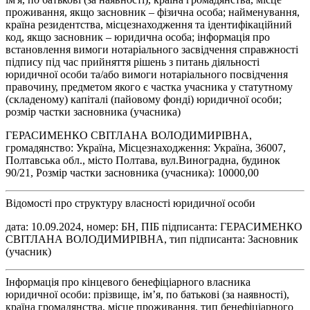
проживання, якщо засновник – фізична особа; найменування,
країна резидентства, місцезнаходження та ідентифікаційний
код, якщо засновник – юридична особа; інформація про
встановлення вимоги нотаріального засвідчення справжності
підпису під час прийняття рішень з питань діяльності
юридичної особи та/або вимоги нотаріального посвідчення
правочину, предметом якого є частка учасника у статутному
(складеному) капіталі (пайовому фонді) юридичної особи;
розмір частки засновника (учасника)
ГЕРАСИМЕНКО СВІТЛАНА ВОЛОДИМИРІВНА,
громадянство: Україна, Місцезнаходження: Україна, 36007,
Полтавська обл., місто Полтава, вул.Виноградна, будинок
90/21, Розмір частки засновника (учасника): 10000,00
Відомості про структуру власності юридичної особи
дата: 10.09.2024, номер: БН, ПІБ підписанта: ГЕРАСИМЕНКО
СВІТЛАНА ВОЛОДИМИРІВНА, тип підписанта: Засновник
(учасник)
Інформація про кінцевого бенефіціарного власника
юридичної особи: прізвище, ім’я, по батькові (за наявності),
країна громадянства, місце проживання, тип бенефіціарного