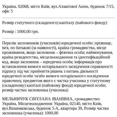
Україна, 02068, місто Київ, вул.Ахматової Анни, будинок 7/15,
офіс 5
Розмір статутного (складеного) капіталу (пайового фонду)
Розмір : 1000,00 грн.
Перелік засновників (учасників) юридичної особи: прізвище,
ім'я, по батькові (за наявності), країна громадянства, місце
проживання, якщо засновник – фізична особа; найменування,
країна резидентства, місцезнаходження та ідентифікаційний
код, якщо засновник – юридична особа; інформація про
встановлення вимоги нотаріального засвідчення справжності
підпису під час прийняття рішень з питань діяльності
юридичної особи та/або вимоги нотаріального посвідчення
правочину, предметом якого є частка учасника у статутному
(складеному) капіталі (пайовому фонді) юридичної особи;
розмір частки засновника (учасника)
МЕЛЬНИЧУК СВІТЛАНА ІВАНІВНА, громадянство:
Україна, Місцезнаходження: Україна, 02140, місто Київ,
вул.Вишняківська, будинок 5-А, квартира 39, Розмір частки
засновника (учасника): 1000,00