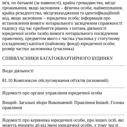
ім'я, по батькові (за наявності), країна громадянства, місце
проживання, якщо засновник – фізична особа; найменування,
країна резидентства, місцезнаходження та ідентифікаційний
код, якщо засновник – юридична особа; інформація про
встановлення вимоги нотаріального засвідчення справжності
підпису під час прийняття рішень з питань діяльності
юридичної особи та/або вимоги нотаріального посвідчення
правочину, предметом якого є частка учасника у статутному
(складеному) капіталі (пайовому фонді) юридичної особи;
розмір частки засновника (учасника)
СПІВВЛАСНИКИ БАГАТОКВАРТИРНОГО БУДИНКУ.
Види діяльності
81.10 Комплексне обслуговування об'єктів (основний)
Відомості про органи управління юридичної особи
Вищий: Загальні збори Виконавчий: Правління Інший: Голова
правління
Відомості про керівника юридичної особи, про інших осіб, які
можуть вчиняти дії від імені юридичної особи, у тому числі