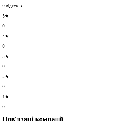
0 відгуків
5★
0
4★
0
3★
0
2★
0
1★
0
Пов'язані компанії