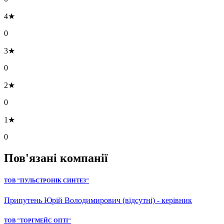
4★
0
3★
0
2★
0
1★
0
Пов'язані компанії
ТОВ "ПУЛЬСТРОНІК СИНТЕЗ"
Припутень Юрій Володимирович (відсутні) - керівник
ТОВ "ТОРГМЕЙС ОПТІ"