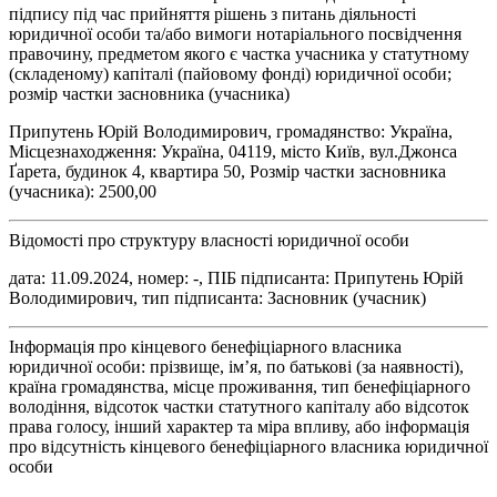
підпису під час прийняття рішень з питань діяльності
юридичної особи та/або вимоги нотаріального посвідчення
правочину, предметом якого є частка учасника у статутному
(складеному) капіталі (пайовому фонді) юридичної особи;
розмір частки засновника (учасника)
Припутень Юрій Володимирович, громадянство: Україна,
Місцезнаходження: Україна, 04119, місто Київ, вул.Джонса
Ґарета, будинок 4, квартира 50, Розмір частки засновника
(учасника): 2500,00
Відомості про структуру власності юридичної особи
дата: 11.09.2024, номер: -, ПІБ підписанта: Припутень Юрій
Володимирович, тип підписанта: Засновник (учасник)
Інформація про кінцевого бенефіціарного власника
юридичної особи: прізвище, ім’я, по батькові (за наявності),
країна громадянства, місце проживання, тип бенефіціарного
володіння, відсоток частки статутного капіталу або відсоток
права голосу, інший характер та міра впливу, або інформація
про відсутність кінцевого бенефіціарного власника юридичної
особи