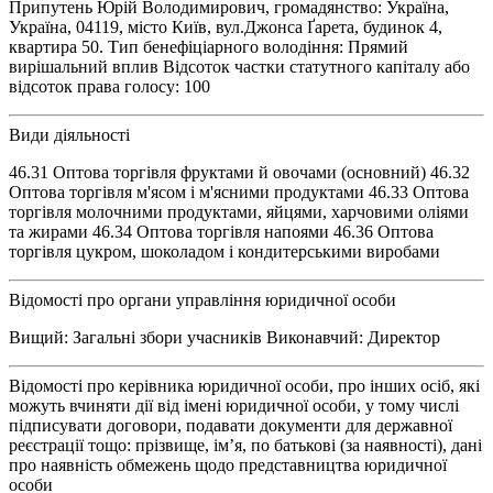
Припутень Юрій Володимирович, громадянство: Україна,
Україна, 04119, місто Київ, вул.Джонса Ґарета, будинок 4,
квартира 50. Тип бенефіціарного володіння: Прямий
вирішальний вплив Відсоток частки статутного капіталу або
відсоток права голосу: 100
Види діяльності
46.31 Оптова торгівля фруктами й овочами (основний) 46.32
Оптова торгівля м'ясом і м'ясними продуктами 46.33 Оптова
торгівля молочними продуктами, яйцями, харчовими оліями
та жирами 46.34 Оптова торгівля напоями 46.36 Оптова
торгівля цукром, шоколадом і кондитерськими виробами
Відомості про органи управління юридичної особи
Вищий: Загальні збори учасників Виконавчий: Директор
Відомості про керівника юридичної особи, про інших осіб, які
можуть вчиняти дії від імені юридичної особи, у тому числі
підписувати договори, подавати документи для державної
реєстрації тощо: прізвище, ім’я, по батькові (за наявності), дані
про наявність обмежень щодо представництва юридичної
особи