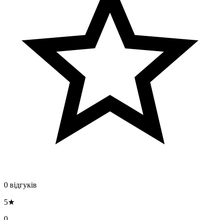
0 відгуків
5★
0