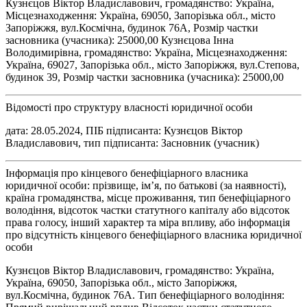
Кузнєцов Віктор Владиславович, громадянство: Україна,
Місцезнаходження: Україна, 69050, Запорізька обл., місто
Запоріжжя, вул.Космічна, будинок 76А, Розмір частки
засновника (учасника): 25000,00 Кузнєцова Інна
Володимирівна, громадянство: Україна, Місцезнаходження:
Україна, 69027, Запорізька обл., місто Запоріжжя, вул.Степова,
будинок 39, Розмір частки засновника (учасника): 25000,00
Відомості про структуру власності юридичної особи
дата: 28.05.2024, ПІБ підписанта: Кузнєцов Віктор
Владиславович, тип підписанта: Засновник (учасник)
Інформація про кінцевого бенефіціарного власника
юридичної особи: прізвище, ім’я, по батькові (за наявності),
країна громадянства, місце проживання, тип бенефіціарного
володіння, відсоток частки статутного капіталу або відсоток
права голосу, інший характер та міра впливу, або інформація
про відсутність кінцевого бенефіціарного власника юридичної
особи
Кузнєцов Віктор Владиславович, громадянство: Україна,
Україна, 69050, Запорізька обл., місто Запоріжжя,
вул.Космічна, будинок 76А. Тип бенефіціарного володіння: