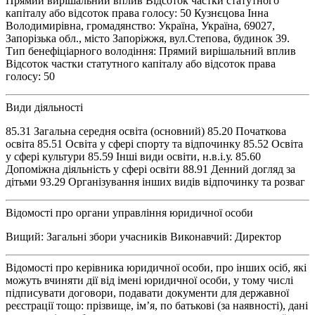
Прямий вирішальний вплив Відсоток частки статутного
капіталу або відсоток права голосу: 50 Кузнєцова Інна
Володимирівна, громадянство: Україна, Україна, 69027,
Запорізька обл., місто Запоріжжя, вул.Степова, будинок 39.
Тип бенефіціарного володіння: Прямий вирішальний вплив
Відсоток частки статутного капіталу або відсоток права
голосу: 50
Види діяльності
85.31 Загальна середня освіта (основний) 85.20 Початкова
освіта 85.51 Освіта у сфері спорту та відпочинку 85.52 Освіта
у сфері культури 85.59 Інші види освіти, н.в.і.у. 85.60
Допоміжна діяльність у сфері освіти 88.91 Денний догляд за
дітьми 93.29 Організування інших видів відпочинку та розваг
Відомості про органи управління юридичної особи
Вищий: Загальні збори учасників Виконавчий: Директор
Відомості про керівника юридичної особи, про інших осіб, які
можуть вчиняти дії від імені юридичної особи, у тому числі
підписувати договори, подавати документи для державної
реєстрації тощо: прізвище, ім’я, по батькові (за наявності), дані