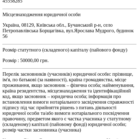
45558285
Місцезнаходження юридичної особи
Україна, 08129, Київська обл., Бучанський р-н, село
Петропавлівська Борщагівка, вул.Ярослава Мудрого, будинок
56
Розмір статутного (складеного) капіталу (пайового фонду)
Розмір : 50000,00 грн.
Перелік засновників (учасників) юридичної особи: прізвище,
ім'я, по батькові (за наявності), країна громадянства, місце
проживання, якщо засновник – фізична особа; найменування,
країна резидентства, місцезнаходження та ідентифікаційний
код, якщо засновник – юридична особа; інформація про
встановлення вимоги нотаріального засвідчення справжності
підпису під час прийняття рішень з питань діяльності
юридичної особи та/або вимоги нотаріального посвідчення
правочину, предметом якого є частка учасника у статутному
(складеному) капіталі (пайовому фонді) юридичної особи;
розмір частки засновника (учасника)