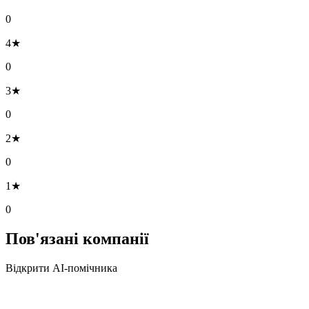
0
4★
0
3★
0
2★
0
1★
0
Пов'язані компанії
Відкрити AI-помічника