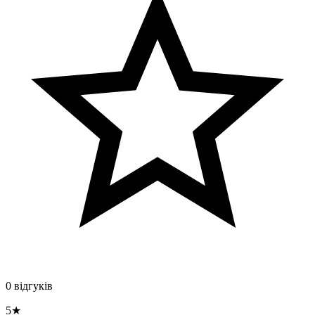
0 відгуків
5★