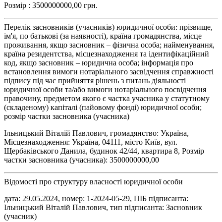
Розмір : 3500000000,00 грн.
Перелік засновників (учасників) юридичної особи: прізвище,
ім'я, по батькові (за наявності), країна громадянства, місце
проживання, якщо засновник – фізична особа; найменування,
країна резидентства, місцезнаходження та ідентифікаційний
код, якщо засновник – юридична особа; інформація про
встановлення вимоги нотаріального засвідчення справжності
підпису під час прийняття рішень з питань діяльності
юридичної особи та/або вимоги нотаріального посвідчення
правочину, предметом якого є частка учасника у статутному
(складеному) капіталі (пайовому фонді) юридичної особи;
розмір частки засновника (учасника)
Ільницький Віталій Павлович, громадянство: Україна,
Місцезнаходження: Україна, 04111, місто Київ, вул.
Щербаківського Данила, будинок 42/44, квартира 8, Розмір
частки засновника (учасника): 3500000000,00
Відомості про структуру власності юридичної особи
дата: 29.05.2024, номер: 1-2024-05-29, ПІБ підписанта:
Ільницький Віталій Павлович, тип підписанта: Засновник
(учасник)