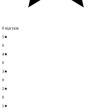
0 відгуків
5★
0
4★
0
3★
0
2★
0
1★