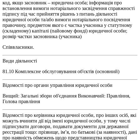
код, якщо засновник – юридична особа; інформація про
встановлення вимоги нотаріального засвідчення справжності
підпису під час прийняття рішень з питань діяльності
юридичної особи та/або вимоги нотаріального посвідчення
правочину, предметом якого є частка учасника у статутному
(складеному) капіталі (пайовому фонді) юридичної особи;
розмір частки засновника (учасника)
Співвласники.
Види діяльності
81.10 Комплексне обслуговування об'єктів (основний)
Відомості про органи управління юридичної особи
Вищий: Загальні збори об'єднання Виконавчий: Правління,
Голова правління
Відомості про керівника юридичної особи, про інших осіб, які
можуть вчиняти дії від імені юридичної особи, у тому числі
підписувати договори, подавати документи для державної
реєстрації тощо: прізвище, ім’я, по батькові (за наявності), дані
про наявність обмежень щодо представництва юридичної