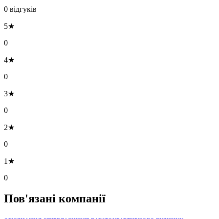
0 відгуків
5★
0
4★
0
3★
0
2★
0
1★
0
Пов'язані компанії