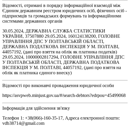
Відомості, отримані в порядку інформаційної взаємодії між
Єдиним державним реєстром юридичних осіб, фізичних осіб -
підприємців та громадських формувань та інформаційними
системами державних органів
30.05.2024, ДЕРЖАВНА СЛУЖБА СТАТИСТИКИ
УКРАЇНИ, 37507880 29.05.2024, 160124138200, ГОЛОВНЕ
УПРАВЛІННЯ ДПС У ПОЛТАВСЬКІЙ ОБЛАСТІ,
ДЕРЖАВНА ПОДАТКОВА ІНСПЕКЦІЯ У М. ПОЛТАВІ,
44057192, (дані про взяття на облік як платника податків)
29.05.2024, 10000002817294, ГОЛОВНЕ УПРАВЛІННЯ ДПС
У ПОЛТАВСЬКІЙ ОБЛАСТІ, ДЕРЖАВНА ПОДАТКОВА
ІНСПЕКЦІЯ У М. ПОЛТАВІ, 44057192, (дані про взяття на
облік як платника єдиного внеску)
Відомості про виконавчі провадження юридичної особи
https://asvpweb.minjust.gov.ua/#/search-debtors?edrpou=45499068
Інформація для здійснення зв'язку
Телефон 1: +38(066)-160-35-17, Адреса електронної пошти:
vdb38714@gmail.com