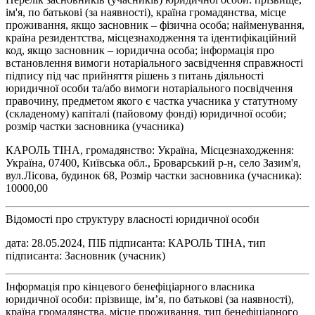
ім'я, по батькові (за наявності), країна громадянства, місце
проживання, якщо засновник – фізична особа; найменування,
країна резидентства, місцезнаходження та ідентифікаційний
код, якщо засновник – юридична особа; інформація про
встановлення вимоги нотаріального засвідчення справжності
підпису під час прийняття рішень з питань діяльності
юридичної особи та/або вимоги нотаріального посвідчення
правочину, предметом якого є частка учасника у статутному
(складеному) капіталі (пайовому фонді) юридичної особи;
розмір частки засновника (учасника)
КАРОЛЬ ТІНА, громадянство: Україна, Місцезнаходження:
Україна, 07400, Київська обл., Броварський р-н, село Зазим'я,
вул.Лісова, будинок 68, Розмір частки засновника (учасника):
10000,00
Відомості про структуру власності юридичної особи
дата: 28.05.2024, ПІБ підписанта: КАРОЛЬ ТІНА, тип
підписанта: Засновник (учасник)
Інформація про кінцевого бенефіціарного власника
юридичної особи: прізвище, ім’я, по батькові (за наявності),
країна громадянства, місце проживання, тип бенефіціарного