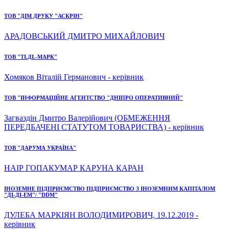
ТОВ "ДІМ ДРУКУ "АСКРІН"
АРАДОВСЬКИЙ ДМИТРО МИХАЙЛОВИЧ
ТОВ "ТІ.ДІ.-МАРК"
Хомяков Віталій Германович - керівник
ТОВ "ІНФОРМАЦІЙНЕ АГЕНТСТВО "ДНІПРО ОПЕРАТИВНИЙ"
Загваздін Дмитро Валерійович (ОБМЕЖЕННЯ
ПЕРЕДБАЧЕНІ СТАТУТОМ ТОВАРИСТВА) - керівник
ТОВ "ДАРУМА УКРАЇНА"
НАІР ГОПАКУМАР КАРУНА КАРАН
ІНОЗЕМНЕ ПІДПРИЄМСТВО ПІДПРИЄМСТВО З ІНОЗЕМНИМ КАПІТАЛОМ
"ДІ-ДІ-ЕМ"/ "DDM"
ДУЛЕБА МАРКІЯН ВОЛОДИМИРОВИЧ, 19.12.2019 -
керівник