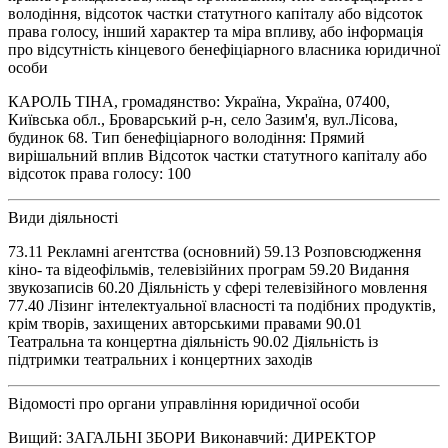
володіння, відсоток частки статутного капіталу або відсоток
права голосу, інший характер та міра впливу, або інформація
про відсутність кінцевого бенефіціарного власника юридичної
особи
КАРОЛЬ ТІНА, громадянство: Україна, Україна, 07400,
Київська обл., Броварський р-н, село Зазим'я, вул.Лісова,
будинок 68. Тип бенефіціарного володіння: Прямий
вирішальний вплив Відсоток частки статутного капіталу або
відсоток права голосу: 100
Види діяльності
73.11 Рекламні агентства (основний) 59.13 Розповсюдження
кіно- та відеофільмів, телевізійних програм 59.20 Видання
звукозаписів 60.20 Діяльність у сфері телевізійного мовлення
77.40 Лізинг інтелектуальної власності та подібних продуктів,
крім творів, захищених авторськими правами 90.01
Театральна та концертна діяльність 90.02 Діяльність із
підтримки театральних і концертних заходів
Відомості про органи управління юридичної особи
Вищий: ЗАГАЛЬНІ ЗБОРИ Виконавчий: ДИРЕКТОР