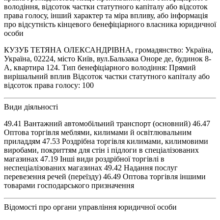
володіння, відсоток частки статутного капіталу або відсоток
права голосу, інший характер та міра впливу, або інформація
про відсутність кінцевого бенефіціарного власника юридичної
особи
КУЗУБ ТЕТЯНА ОЛЕКСАНДРІВНА, громадянство: Україна,
Україна, 02224, місто Київ, вул.Бальзака Оноре де, будинок 8-
А, квартира 124. Тип бенефіціарного володіння: Прямий
вирішальний вплив Відсоток частки статутного капіталу або
відсоток права голосу: 100
Види діяльності
49.41 Вантажний автомобільний транспорт (основний) 46.47
Оптова торгівля меблями, килимами й освітлювальним
приладдям 47.53 Роздрібна торгівля килимами, килимовими
виробами, покриттям для стін і підлоги в спеціалізованих
магазинах 47.19 Інші види роздрібної торгівлі в
неспеціалізованих магазинах 49.42 Надання послуг
перевезення речей (переїзду) 46.49 Оптова торгівля іншими
товарами господарського призначення
Відомості про органи управління юридичної особи