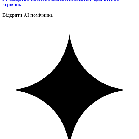
керівник
Відкрити AI-помічника