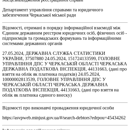
Департамент управління справами та юридичного
забезпечення Черкаської міської ради
Відомості, отримані в порядку інформаційної взаємодії між
Єдиним державним реєстром юридичних осіб, фізичних осіб -
підприємців та громадських формувань та інформаційними
системами державних органів
27.05.2024, ДЕРЖАВНА СЛУЖБА СТАТИСТИКИ
УКРАЇНИ, 37507880 24.05.2024, 151724133599, ГОЛОВНЕ
УПРАВЛІННЯ ДПС У ЧЕРКАСЬКІЙ ОБЛАСТІ ЧЕРКАСЬКА
ДЕРЖАВНА ПОДАТКОВА ІНСПЕКЦІЯ, 44131663, (дані про
взяття на облік як платника податків) 24.05.2024,
10000002813539, ГОЛОВНЕ УПРАВЛІННЯ ДПС У
ЧЕРКАСЬКІЙ ОБЛАСТІ ЧЕРКАСЬКА ДЕРЖАВНА
ПОДАТКОВА ІНСПЕКЦІЯ, 44131663, (дані про взяття на
облік як платника єдиного внеску)
Відомості про виконавчі провадження юридичної особи
https://asvpweb.minjust.gov.ua/#/search-debtors?edrpou=45434262