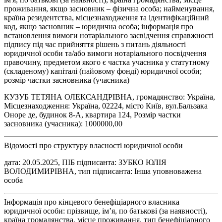
проживання, якщо засновник – фізична особа; найменування,
країна резидентства, місцезнаходження та ідентифікаційний
код, якщо засновник – юридична особа; інформація про
встановлення вимоги нотаріального засвідчення справжності
підпису під час прийняття рішень з питань діяльності
юридичної особи та/або вимоги нотаріального посвідчення
правочину, предметом якого є частка учасника у статутному
(складеному) капіталі (пайовому фонді) юридичної особи;
розмір частки засновника (учасника)
КУЗУБ ТЕТЯНА ОЛЕКСАНДРІВНА, громадянство: Україна,
Місцезнаходження: Україна, 02224, місто Київ, вул.Бальзака
Оноре де, будинок 8-А, квартира 124, Розмір частки
засновника (учасника): 1000000,00
Відомості про структуру власності юридичної особи
дата: 20.05.2025, ПІБ підписанта: ЗУБКО ЮЛІЯ
ВОЛОДИМИРІВНА, тип підписанта: Інша уповноважена
особа
Інформація про кінцевого бенефіціарного власника
юридичної особи: прізвище, ім’я, по батькові (за наявності),
країна громадянства, місце проживання, тип бенефіціарного