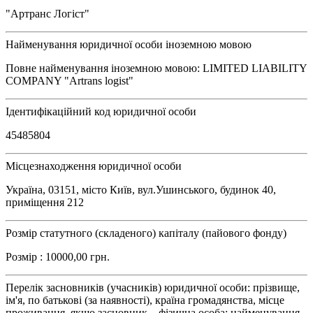
"Артранс Логіст"
Найменування юридичної особи іноземною мовою
Повне найменування іноземною мовою: LIMITED LIABILITY
COMPANY "Artrans logist"
Ідентифікаційний код юридичної особи
45485804
Місцезнаходження юридичної особи
Україна, 03151, місто Київ, вул.Ушинського, будинок 40,
приміщення 212
Розмір статутного (складеного) капіталу (пайового фонду)
Розмір : 10000,00 грн.
Перелік засновників (учасників) юридичної особи: прізвище,
ім'я, по батькові (за наявності), країна громадянства, місце
проживання, якщо засновник – фізична особа; найменування,