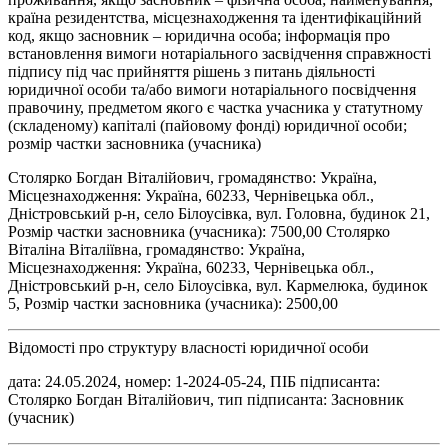
країна резидентства, місцезнаходження та ідентифікаційний
код, якщо засновник – юридична особа; інформація про
встановлення вимоги нотаріального засвідчення справжності
підпису під час прийняття рішень з питань діяльності
юридичної особи та/або вимоги нотаріального посвідчення
правочину, предметом якого є частка учасника у статутному
(складеному) капіталі (пайовому фонді) юридичної особи;
розмір частки засновника (учасника)
Столярко Богдан Віталійович, громадянство: Україна,
Місцезнаходження: Україна, 60233, Чернівецька обл.,
Дністровський р-н, село Білоусівка, вул. Головна, будинок 21,
Розмір частки засновника (учасника): 7500,00 Столярко
Віталіна Віталіївна, громадянство: Україна,
Місцезнаходження: Україна, 60233, Чернівецька обл.,
Дністровський р-н, село Білоусівка, вул. Кармелюка, будинок
5, Розмір частки засновника (учасника): 2500,00
Відомості про структуру власності юридичної особи
дата: 24.05.2024, номер: 1-2024-05-24, ПІБ підписанта:
Столярко Богдан Віталійович, тип підписанта: Засновник
(учасник)