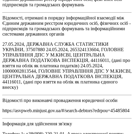
підприємців та громадських формувань
Відомості, отримані в порядку інформаційної взаємодії між
Єдиним державним реєстром юридичних осіб, фізичних осіб -
підприємців та громадських формувань та інформаційними
системами державних органів
27.05.2024, ДЕРЖАВНА СЛУЖБА СТАТИСТИКИ
УКРАЇНИ, 37507880 24.05.2024, 265324133604, ГОЛОВНЕ
УПРАВЛІННЯ ДПС У М.КИЄВІ, ЦЕНТРАЛЬНА
ДЕРЖАВНА ПОДАТКОВА ІНСПЕКЦІЯ, 44116011, (дані про
взяття на облік як платника податків) 24.05.2024,
10000002813544, ГОЛОВНЕ УПРАВЛІННЯ ДПС У М.КИЄВІ,
ЦЕНТРАЛЬНА ДЕРЖАВНА ПОДАТКОВА ІНСПЕКЦІЯ,
44116011, (дані про взяття на облік як платника єдиного
внеску)
Відомості про виконавчі провадження юридичної особи
https://asvpweb.minjust.gov.ua/#/search-debtors?edrpou=45485804
Інформація для здійснення зв'язку
Телефон 1: +38(098)-220-21-01, Адреса електронної пошти: