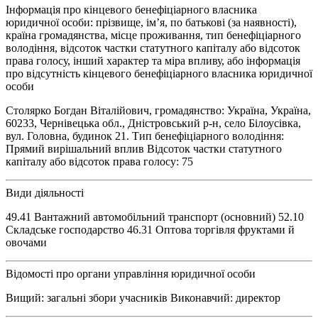
Інформація про кінцевого бенефіціарного власника
юридичної особи: прізвище, ім’я, по батькові (за наявності),
країна громадянства, місце проживання, тип бенефіціарного
володіння, відсоток частки статутного капіталу або відсоток
права голосу, інший характер та міра впливу, або інформація
про відсутність кінцевого бенефіціарного власника юридичної
особи
Столярко Богдан Віталійович, громадянство: Україна, Україна,
60233, Чернівецька обл., Дністровський р-н, село Білоусівка,
вул. Головна, будинок 21. Тип бенефіціарного володіння:
Прямий вирішальний вплив Відсоток частки статутного
капіталу або відсоток права голосу: 75
Види діяльності
49.41 Вантажний автомобільний транспорт (основний) 52.10
Складське господарство 46.31 Оптова торгівля фруктами й
овочами
Відомості про органи управління юридичної особи
Вищий: загальні збори учасників Виконавчий: директор