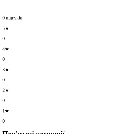
0 відгуків
5★
0
4★
0
3★
0
2★
0
1★
0
Пов'язані компанії