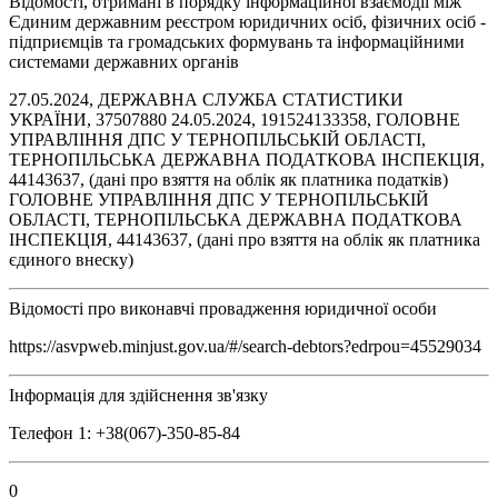
Відомості, отримані в порядку інформаційної взаємодії між
Єдиним державним реєстром юридичних осіб, фізичних осіб -
підприємців та громадських формувань та інформаційними
системами державних органів
27.05.2024, ДЕРЖАВНА СЛУЖБА СТАТИСТИКИ
УКРАЇНИ, 37507880 24.05.2024, 191524133358, ГОЛОВНЕ
УПРАВЛІННЯ ДПС У ТЕРНОПІЛЬСЬКІЙ ОБЛАСТІ,
ТЕРНОПІЛЬСЬКА ДЕРЖАВНА ПОДАТКОВА ІНСПЕКЦІЯ,
44143637, (дані про взяття на облік як платника податків)
ГОЛОВНЕ УПРАВЛІННЯ ДПС У ТЕРНОПІЛЬСЬКІЙ
ОБЛАСТІ, ТЕРНОПІЛЬСЬКА ДЕРЖАВНА ПОДАТКОВА
ІНСПЕКЦІЯ, 44143637, (дані про взяття на облік як платника
єдиного внеску)
Відомості про виконавчі провадження юридичної особи
https://asvpweb.minjust.gov.ua/#/search-debtors?edrpou=45529034
Інформація для здійснення зв'язку
Телефон 1: +38(067)-350-85-84
0