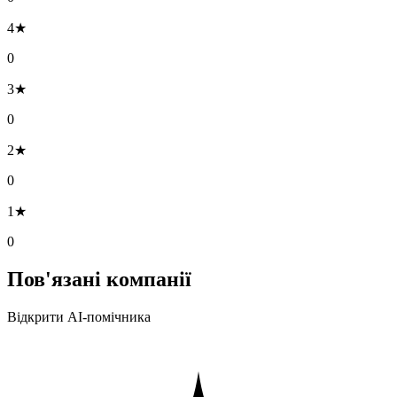
4★
0
3★
0
2★
0
1★
0
Пов'язані компанії
Відкрити AI-помічника