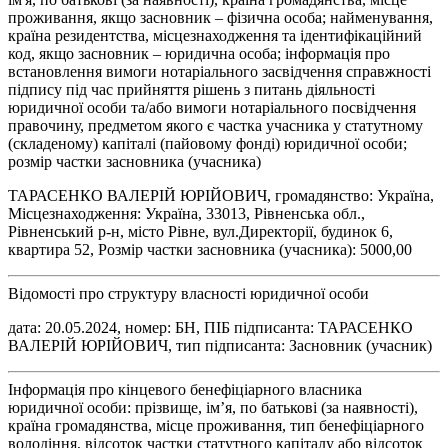
проживання, якщо засновник – фізична особа; найменування,
країна резидентства, місцезнаходження та ідентифікаційний
код, якщо засновник – юридична особа; інформація про
встановлення вимоги нотаріального засвідчення справжності
підпису під час прийняття рішень з питань діяльності
юридичної особи та/або вимоги нотаріального посвідчення
правочину, предметом якого є частка учасника у статутному
(складеному) капіталі (пайовому фонді) юридичної особи;
розмір частки засновника (учасника)
ТАРАСЕНКО ВАЛЕРІЙ ЮРІЙОВИЧ, громадянство: Україна,
Місцезнаходження: Україна, 33013, Рівненська обл.,
Рівненський р-н, місто Рівне, вул.Директорії, будинок 6,
квартира 52, Розмір частки засновника (учасника): 5000,00
Відомості про структуру власності юридичної особи
дата: 20.05.2024, номер: БН, ПІБ підписанта: ТАРАСЕНКО
ВАЛЕРІЙ ЮРІЙОВИЧ, тип підписанта: Засновник (учасник)
Інформація про кінцевого бенефіціарного власника
юридичної особи: прізвище, ім’я, по батькові (за наявності),
країна громадянства, місце проживання, тип бенефіціарного
володіння, відсоток частки статутного капіталу або відсоток