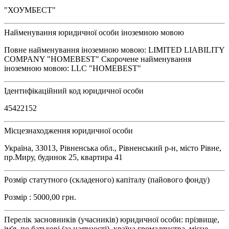
"ХОУМБЕСТ"
Найменування юридичної особи іноземною мовою
Повне найменування іноземною мовою: LIMITED LIABILITY
COMPANY "HOMEBEST" Скорочене найменування
іноземною мовою: LLC "HOMEBEST"
Ідентифікаційний код юридичної особи
45422152
Місцезнаходження юридичної особи
Україна, 33013, Рівненська обл., Рівненський р-н, місто Рівне,
пр.Миру, будинок 25, квартира 41
Розмір статутного (складеного) капіталу (пайового фонду)
Розмір : 5000,00 грн.
Перелік засновників (учасників) юридичної особи: прізвище,
ім'я, по батькові (за наявності), країна громадянства, місце