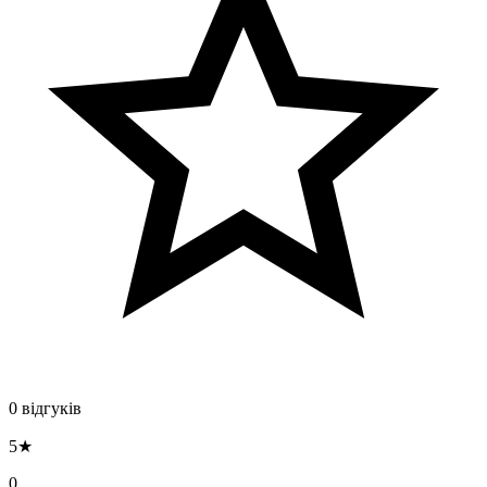
0 відгуків
5★
0