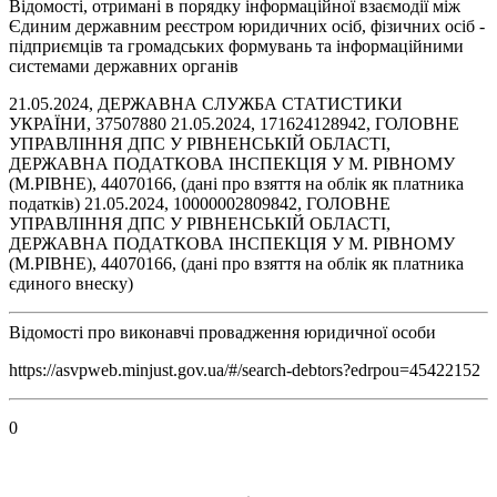
Відомості, отримані в порядку інформаційної взаємодії між
Єдиним державним реєстром юридичних осіб, фізичних осіб -
підприємців та громадських формувань та інформаційними
системами державних органів
21.05.2024, ДЕРЖАВНА СЛУЖБА СТАТИСТИКИ
УКРАЇНИ, 37507880 21.05.2024, 171624128942, ГОЛОВНЕ
УПРАВЛІННЯ ДПС У РІВНЕНСЬКІЙ ОБЛАСТІ,
ДЕРЖАВНА ПОДАТКОВА ІНСПЕКЦІЯ У М. РІВНОМУ
(М.РІВНЕ), 44070166, (дані про взяття на облік як платника
податків) 21.05.2024, 10000002809842, ГОЛОВНЕ
УПРАВЛІННЯ ДПС У РІВНЕНСЬКІЙ ОБЛАСТІ,
ДЕРЖАВНА ПОДАТКОВА ІНСПЕКЦІЯ У М. РІВНОМУ
(М.РІВНЕ), 44070166, (дані про взяття на облік як платника
єдиного внеску)
Відомості про виконавчі провадження юридичної особи
https://asvpweb.minjust.gov.ua/#/search-debtors?edrpou=45422152
0