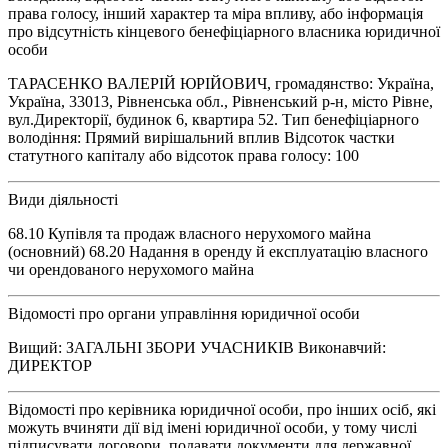
права голосу, інший характер та міра впливу, або інформація
про відсутність кінцевого бенефіціарного власника юридичної
особи
ТАРАСЕНКО ВАЛЕРІЙ ЮРІЙОВИЧ, громадянство: Україна,
Україна, 33013, Рівненська обл., Рівненський р-н, місто Рівне,
вул.Директорії, будинок 6, квартира 52. Тип бенефіціарного
володіння: Прямий вирішальний вплив Відсоток частки
статутного капіталу або відсоток права голосу: 100
Види діяльності
68.10 Купівля та продаж власного нерухомого майна
(основний) 68.20 Надання в оренду й експлуатацію власного
чи орендованого нерухомого майна
Відомості про органи управління юридичної особи
Вищий: ЗАГАЛЬНІ ЗБОРИ УЧАСНИКІВ Виконавчий:
ДИРЕКТОР
Відомості про керівника юридичної особи, про інших осіб, які
можуть вчиняти дії від імені юридичної особи, у тому числі
підписувати договори, подавати документи для державної