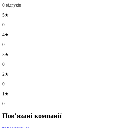
0 відгуків
5★
0
4★
0
3★
0
2★
0
1★
0
Пов'язані компанії