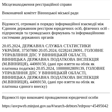
Місцезнаходження реєстраційної справи
Виконавчий комітет Вінницької міської ради
Відомості, отримані в порядку інформаційної взаємодії між
Єдиним державним реєстром юридичних осіб, фізичних осіб -
підприємців та громадських формувань та інформаційними
системами державних органів
20.05.2024, ДЕРЖАВНА СЛУЖБА СТАТИСТИКИ
УКРАЇНИ, 37507880 20.05.2024, 022824128091, ГОЛОВНЕ
УПРАВЛІННЯ ДПС У ВІННИЦЬКІЙ ОБЛАСТІ,
ВІННИЦЬКА ДЕРЖАВНА ПОДАТКОВА ІНСПЕКЦІЯ
(М.ВІННИЦЯ), 44069150, (дані про взяття на облік як
платника податків) 20.05.2024, 10000002809139, ГОЛОВНЕ
УПРАВЛІННЯ ДПС У ВІННИЦЬКІЙ ОБЛАСТІ,
ВІННИЦЬКА ДЕРЖАВНА ПОДАТКОВА ІНСПЕКЦІЯ
(М.ВІННИЦЯ), 44069150, (дані про взяття на облік як
платника єдиного внеску)
Відомості про виконавчі провадження юридичної особи
https://asvpweb.minjust.gov.ua/#/search-debtors?edrpou=45495042