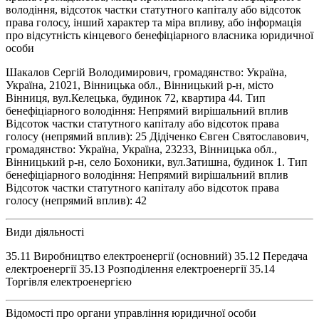
володіння, відсоток частки статутного капіталу або відсоток
права голосу, інший характер та міра впливу, або інформація
про відсутність кінцевого бенефіціарного власника юридичної
особи
Шакалов Сергій Володимирович, громадянство: Україна,
Україна, 21021, Вінницька обл., Вінницький р-н, місто
Вінниця, вул.Келецька, будинок 72, квартира 44. Тип
бенефіціарного володіння: Непрямий вирішальний вплив
Відсоток частки статутного капіталу або відсоток права
голосу (непрямий вплив): 25 Дідіченко Євген Святославович,
громадянство: Україна, Україна, 23233, Вінницька обл.,
Вінницький р-н, село Бохоники, вул.Затишна, будинок 1. Тип
бенефіціарного володіння: Непрямий вирішальний вплив
Відсоток частки статутного капіталу або відсоток права
голосу (непрямий вплив): 42
Види діяльності
35.11 Виробництво електроенергії (основний) 35.12 Передача
електроенергії 35.13 Розподілення електроенергії 35.14
Торгівля електроенергією
Відомості про органи управління юридичної особи