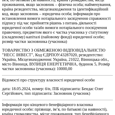
проживання, якщо засновник – фізична особа; найменування,
країна резидентства, місцезнаходження та ідентифікаційний
код, якщо засновник – юридична особа; інформація про
встановлення вимоги нотаріального засвідчення справжності
підпису під час прийняття рішень з питань діяльності
юридичної особи та/або вимоги нотаріального посвідчення
правочину, предметом якого є частка учасника у статутному
(складеному) капіталі (пайовому фонді) юридичної особи;
розмір частки засновника (учасника)
ТОВАРИСТВО З ОБМЕЖЕНОЮ ВІДПОВІДАЛЬНІСТЮ
"НЕСС ІНВЕСТ", Код ЄДРПОУ:43287020, резидентство:
Україна, Місцезнаходження: Україна, 21022, Вінницька обл.,
місто Вінниця, ВУЛИЦЯ ЕНЕРГЕТИЧНА, будинок 5, Розмір
частки засновника (учасника): 10000,00
Відомості про структуру власності юридичної особи
дата: 18.05.2024, номер: б/н, ПІБ підписанта: Бендас Олег
Сергійович, тип підписанта: Засновник (учасник)
Інформація про кінцевого бенефіціарного власника
юридичної особи: прізвище, ім’я, по батькові (за наявності),
країна громадянства, місце проживання, тип бенефіціарного