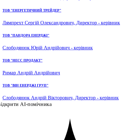
ТОВ "ЕНЕРГЕТИЧНИЙ ТРЕЙДЕР"
Лямпрехт Сергій Олександрович, Директор - керівник
ТОВ "ПАНДОРА ЕНЕРДЖІ"
Слободянюк Юрій Андрійович - керівник
ТОВ "НЕСС ПРОДАКТ"
Римар Андрій Андрійович
ТОВ "ВІН ЕНЕРДЖІ ГРУП"
Слободянюк Андрій Вікторович, Директор - керівник
ідкрити AI-помічника