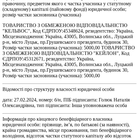
правочину, предметом якого є частка учасника у статутному
(складеному) капіталі (пайовому фонді) юридичної особи;
розмір частки засновника (учасника)
ТОВАРИСТВО З ОБМЕЖЕНОЮ ВІДПОВІДАЛЬНІСТЮ
"КЕЛЬВОС", Код ЄДРПОУ:45348624, резидентство: Україна,
Місцезнаходження: Україна, 43005, Волинська обл., Луцький
р-н, місто Луцьк, пр.Грушевського президента, будинок 30,
Розмір частки засновника (учасника): 5000,00 ТОВАРИСТВО
З ОБМЕЖЕНОЮ ВІДПОВІДАЛЬНІСТЮ "КЕЙЛОН", Код
ЄДРПОУ:45312671, резидентство: Україна,
Місцезнаходження: Україна, 43005, Волинська обл., Луцький
р-н, місто Луцьк, пр.Грушевського президента, будинок 30,
Розмір частки засновника (учасника): 5000,00
Відомості про структуру власності юридичної особи
дата: 27.02.2024, номер: б/н, ПІБ підписанта: Голюк Наталія
Олександрівна, тип підписанта: Інша уповноважена особа
Інформація про кінцевого бенефіціарного власника
юридичної особи: прізвище, ім’я, по батькові (за наявності),
країна громадянства, місце проживання, тип бенефіціарного
володіння, відсоток частки статутного капіталу або відсоток