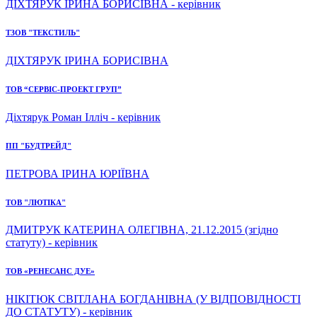
ДІХТЯРУК ІРИНА БОРИСІВНА - керівник
ТЗОВ "ТЕКСТИЛЬ"
ДІХТЯРУК ІРИНА БОРИСІВНА
ТОВ “СЕРВІС-ПРОЕКТ ГРУП”
Діхтярук Роман Ілліч - керівник
ПП "БУДТРЕЙД"
ПЕТРОВА ІРИНА ЮРІЇВНА
ТОВ "ЛЮТІКА"
ДМИТРУК КАТЕРИНА ОЛЕГІВНА, 21.12.2015 (згідно
статуту) - керівник
ТОВ «РЕНЕСАНС ДУЕ»
НІКІТЮК СВІТЛАНА БОГДАНІВНА (У ВІДПОВІДНОСТІ
ДО СТАТУТУ) - керівник