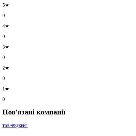
5★
0
4★
0
3★
0
2★
0
1★
0
Пов'язані компанії
ТОВ “ВУДКЕЙ”