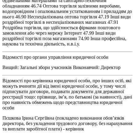
будівельними матеріалами та санітарно-технічним
обладнанням 46.74 Оптова торгівля залізними виробами,
водопровідним і опалювальним устаткованням і приладдям до
нього 46.90 Неспеціалізована оптова торгівля 47.19 Інші види
роздрібної торгівлі в неспеціалізованих магазинах 47.91
Роздрібна торгівля, що здійснюється фірмами поштового
замовлення або через мережу Інтернет 47.99 Інші види
роздрібної торгівлі поза магазинами 74.90 Інша професійна,
наукова та технічна діяльність, н.в.і.у.
Відомості про органи управління юридичної особи
Вищий: Загальні збори учасників Виконавчий: Директор
Відомості про керівника юридичної особи, про інших осіб, які
можуть вчиняти дії від імені юридичної особи, у тому числі
підписувати договори, подавати документи для державної
реєстрації тощо: прізвище, ім’я, по батькові (за наявності), дані
про наявність обмежень щодо представництва юридичної
особи
Пєшкова Ірина Сергіївна (покладено виконання обов’язків
директора, без укладення трудового договору, без нарахування
та виплати заробітної плати) - керівник