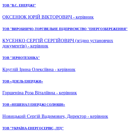
ТОВ "В.С. ЕНЕРДЖІ"
ОКСЕНЮК ЮРІЙ ВІКТОРОВИЧ - керівник
ТОВ "ВИРОБНИЧО-ТОРГІВЕЛЬНЕ ПІДПРИЄМСТВО "ЕНЕРГОЗБЕРЕЖЕННЯ"
КУСЕНКО СЕРГІЙ СЕРГІЙОВИЧ (згідно установчих
документів) - керівник
ТОВ "ЗЕРНОТЕХНІКА"
Круглій Ірина Олексіївна - керівник
ТОВ «ДІЗЕЛЬ ЕНЕРДЖИ»
Горшеніна Роза Віталіївна - керівник
ТОВ «НЕШЕНАЛ ЕНЕРДЖІ СОЛЮШН»
Новицький Сергій Вадимович, Директор - керівник
ТОВ "УКРАЇНА-ЕНЕРГОСЕРВІС, ЛТД"