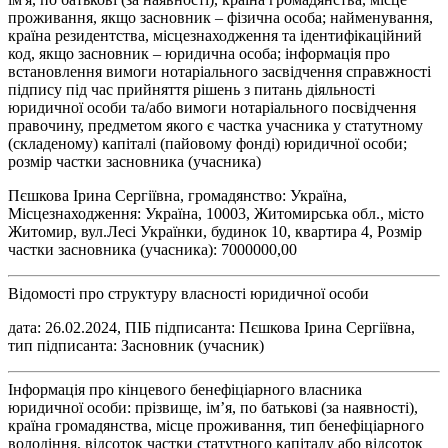
проживання, якщо засновник – фізична особа; найменування,
країна резидентства, місцезнаходження та ідентифікаційний
код, якщо засновник – юридична особа; інформація про
встановлення вимоги нотаріального засвідчення справжності
підпису під час прийняття рішень з питань діяльності
юридичної особи та/або вимоги нотаріального посвідчення
правочину, предметом якого є частка учасника у статутному
(складеному) капіталі (пайовому фонді) юридичної особи;
розмір частки засновника (учасника)
Пєшкова Ірина Сергіївна, громадянство: Україна,
Місцезнаходження: Україна, 10003, Житомирська обл., місто
Житомир, вул.Лесі Українки, будинок 10, квартира 4, Розмір
частки засновника (учасника): 7000000,00
Відомості про структуру власності юридичної особи
дата: 26.02.2024, ПІБ підписанта: Пєшкова Ірина Сергіївна,
тип підписанта: Засновник (учасник)
Інформація про кінцевого бенефіціарного власника
юридичної особи: прізвище, ім’я, по батькові (за наявності),
країна громадянства, місце проживання, тип бенефіціарного
володіння, відсоток частки статутного капіталу або відсоток