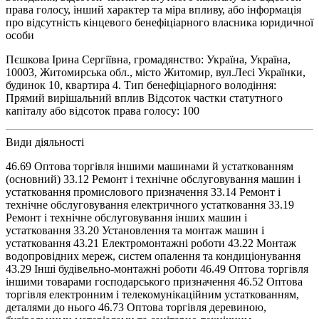
права голосу, інший характер та міра впливу, або інформація
про відсутність кінцевого бенефіціарного власника юридичної
особи
Пєшкова Ірина Сергіївна, громадянство: Україна, Україна,
10003, Житомирська обл., місто Житомир, вул.Лесі Українки,
будинок 10, квартира 4. Тип бенефіціарного володіння:
Прямий вирішальний вплив Відсоток частки статутного
капіталу або відсоток права голосу: 100
Види діяльності
46.69 Оптова торгівля іншими машинами й устаткованням
(основний) 33.12 Ремонт і технічне обслуговування машин і
устатковання промислового призначення 33.14 Ремонт і
технічне обслуговування електричного устатковання 33.19
Ремонт і технічне обслуговування інших машин і
устатковання 33.20 Установлення та монтаж машин і
устатковання 43.21 Електромонтажні роботи 43.22 Монтаж
водопровідних мереж, систем опалення та кондиціонування
43.29 Інші будівельно-монтажні роботи 46.49 Оптова торгівля
іншими товарами господарського призначення 46.52 Оптова
торгівля електронним і телекомунікаційним устаткованням,
деталями до нього 46.73 Оптова торгівля деревиною,