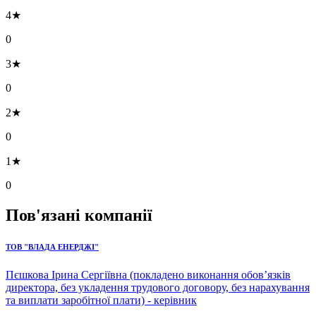
4★
0
3★
0
2★
0
1★
0
Пов'язані компанії
ТОВ "ВЛАДА ЕНЕРДЖІ"
Пєшкова Ірина Сергіївна (покладено виконання обов’язків
директора, без укладення трудового договору, без нарахування
та виплати заробітної плати) - керівник