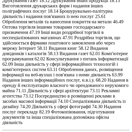
Друкування газет 18.12 Друкування іншої продукції 18.13
Виготовлення друкарських форм і надання інших
поліграфічних послуг 18.14 Брошурувально-палітурна
діяльність і надання пов'язаних із нею послуг 25.61
Оброблення металів та нанесення покриття на метали 46.49
Оптова торгівля іншими товарами господарського
призначення 47.19 Інші види роздрібної торгівлі в
неспеціалізованих магазинах 47.91 Роздрібна торгівля, що
здійснюється фірмами поштового замовлення або через
мережу Інтернет 58.11 Видання книг 58.12 Видання
довідників і каталогів 58.13 Видання газет 62.01 Комп'ютерне
програмування 62.02 Консультування з питань інформатизації
62.09 Інша діяльність у сфері інформаційних технологій і
комп'ютерних систем 63.11 Оброблення даних, розміщення
інформації на веб-вузлах і пов'язана з ними діяльність 63.99
Надання інших інформаційних послуг, н.в.і.у. 68.20 Надання в
оренду й експлуатацію власного чи орендованого нерухомого
майна 71.11 Діяльність у сфері архітектури 73.11 Рекламні
агентства 73.12 Посередництво в розміщенні реклами в
засобах масової інформації 74.10 Спеціалізована діяльність із
дизайну 74.20 Діяльність у сфері фотографії 74.30 Надання
послуг перекладу 82.19 Фотокопіювання, підготування
документів та інша спеціалізована допоміжна офісна
діяльність