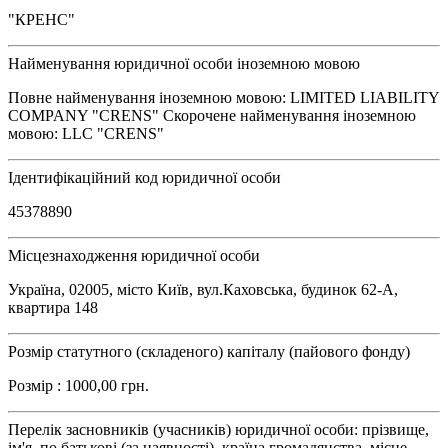
"КРЕНС"
Найменування юридичної особи іноземною мовою
Повне найменування іноземною мовою: LIMITED LIABILITY
COMPANY "CRENS" Скорочене найменування іноземною
мовою: LLC "CRENS"
Ідентифікаційний код юридичної особи
45378890
Місцезнаходження юридичної особи
Україна, 02005, місто Київ, вул.Каховська, будинок 62-А,
квартира 148
Розмір статутного (складеного) капіталу (пайового фонду)
Розмір : 1000,00 грн.
Перелік засновників (учасників) юридичної особи: прізвище,
ім'я, по батькові (за наявності), країна громадянства, місце