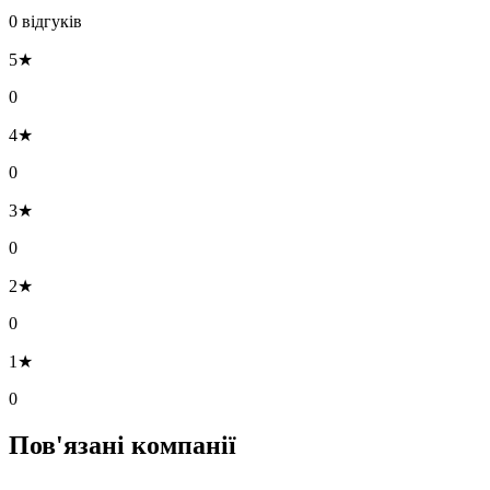
0 відгуків
5★
0
4★
0
3★
0
2★
0
1★
0
Пов'язані компанії