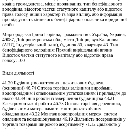
країна громадянства, місце проживання, тип бенефіціарного
володіння, відсоток частки статутного капіталу або відсоток
права голосу, інший характер та міра впливу, або інформація
про відсутність кінцевого бенефіціарного власника юридичної
особи
Миргородська Ірина Ігорівна, громадянство: Україна, Україна,
49087, Дніпропетровська обл., місто Дніпро, вул.Калинова
(АНД, Індустріальний р-ни), будинок 80, квартира 43. Тип
бенефіціарного володіння: Прямий вирішальний вплив
Відсоток частки статутного капіталу або відсоток права
голосу: 100
Види діяльності
41.20 Будівництво житлових і нежитлових будівель
(основний) 46.74 Оптова торгівля залізними виробами,
водопровідним і опалювальним устаткованням і приладдям до
нього 43.39 Інші роботи із завершення будівництва 43.21
Електромонтажні роботи 46.73 Оптова торгівля деревиною,
будівельними матеріалами та санітарно-технічним
обладнанням 43.22 Монтаж водопровідних мереж, систем
опалення та кондиціонування 46.19 Діяльність посередників у
торгівлі товарами широкого асортименту 71.12 Діяльність у