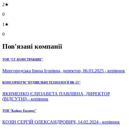
2★
0
1★
0
Пов'язані компанії
ТОВ "СГ-КОНСТРАКШН"
Миргородська Ірина Ігорівна, директор, 06.03.2025 - керівник
КОНСОРЦІУМ "БУДІВЕЛЬНІ ТЕХНОЛОГІЇ ВК-25"
ЯКИМЕНКО ЄЛИЗАВЕТА ПАВЛІВНА, ДИРЕКТОР
(ВІДСУТНІ) - керівник
ТОВ "Кайрос Експерт"
КОЗІН СЕРГІЙ ОЛЕКСАНДРОВИЧ, 14.02.2024 - керівник