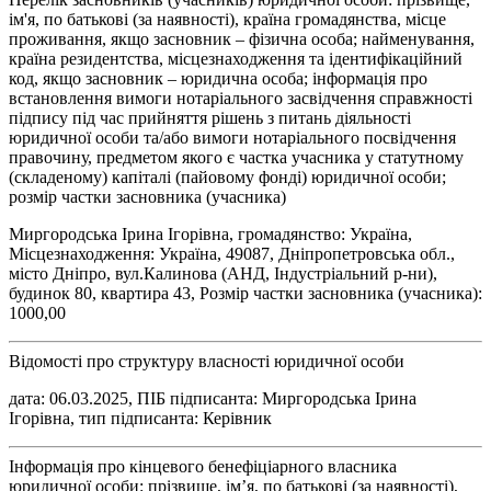
ім'я, по батькові (за наявності), країна громадянства, місце
проживання, якщо засновник – фізична особа; найменування,
країна резидентства, місцезнаходження та ідентифікаційний
код, якщо засновник – юридична особа; інформація про
встановлення вимоги нотаріального засвідчення справжності
підпису під час прийняття рішень з питань діяльності
юридичної особи та/або вимоги нотаріального посвідчення
правочину, предметом якого є частка учасника у статутному
(складеному) капіталі (пайовому фонді) юридичної особи;
розмір частки засновника (учасника)
Миргородська Ірина Ігорівна, громадянство: Україна,
Місцезнаходження: Україна, 49087, Дніпропетровська обл.,
місто Дніпро, вул.Калинова (АНД, Індустріальний р-ни),
будинок 80, квартира 43, Розмір частки засновника (учасника):
1000,00
Відомості про структуру власності юридичної особи
дата: 06.03.2025, ПІБ підписанта: Миргородська Ірина
Ігорівна, тип підписанта: Керівник
Інформація про кінцевого бенефіціарного власника
юридичної особи: прізвище, ім’я, по батькові (за наявності),