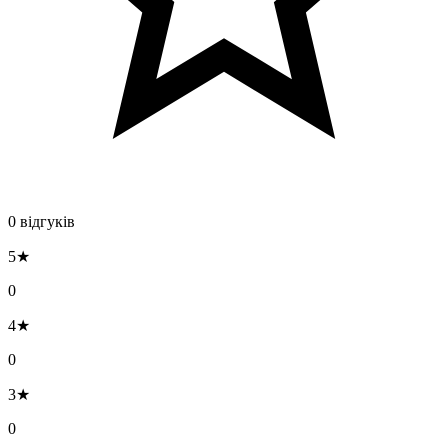
0 відгуків
5★
0
4★
0
3★
0