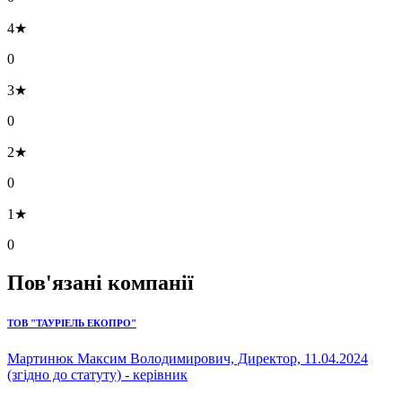
4★
0
3★
0
2★
0
1★
0
Пов'язані компанії
ТОВ "ТАУРІЕЛЬ ЕКОПРО"
Мартинюк Максим Володимирович, Директор, 11.04.2024
(згідно до статуту) - керівник