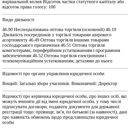
вирішальний вплив Відсоток частки статутного капіталу або
відсоток права голосу: 100
Види діяльності
46.90 Неспеціалізована оптова торгівля (основний) 46.19
Діяльність посередників у торгівлі товарами широкого
асортименту 46.49 Оптова торгівля іншими товарами
господарського призначення 46.51 Оптова торгівля
комп'ютерами, периферійним устаткованням і програмним
забезпеченням 46.52 Оптова торгівля електронним і
телекомунікаційним устаткованням, деталями до нього
Відомості про органи управління юридичної особи
Вищий: Загальні збори учасників. Виконавчий: Директор
Відомості про керівника юридичної особи, про інших осіб, які
можуть вчиняти дії від імені юридичної особи, у тому числі
підписувати договори, подавати документи для державної
реєстрації тощо: прізвище, ім’я, по батькові (за наявності), дані
про наявність обмежень щодо представництва юридичної
особи