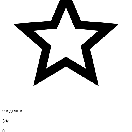
0 відгуків
5★
0