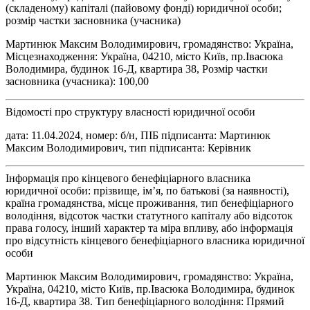
(складеному) капіталі (пайовому фонді) юридичної особи;
розмір частки засновника (учасника)
Мартинюк Максим Володимирович, громадянство: Україна,
Місцезнаходження: Україна, 04210, місто Київ, пр.Івасюка
Володимира, будинок 16-Д, квартира 38, Розмір частки
засновника (учасника): 100,00
Відомості про структуру власності юридичної особи
дата: 11.04.2024, номер: б/н, ПІБ підписанта: Мартинюк
Максим Володимирович, тип підписанта: Керівник
Інформація про кінцевого бенефіціарного власника
юридичної особи: прізвище, ім’я, по батькові (за наявності),
країна громадянства, місце проживання, тип бенефіціарного
володіння, відсоток частки статутного капіталу або відсоток
права голосу, інший характер та міра впливу, або інформація
про відсутність кінцевого бенефіціарного власника юридичної
особи
Мартинюк Максим Володимирович, громадянство: Україна,
Україна, 04210, місто Київ, пр.Івасюка Володимира, будинок
16-Д, квартира 38. Тип бенефіціарного володіння: Прямий