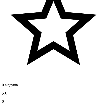
0 відгуків
5★
0