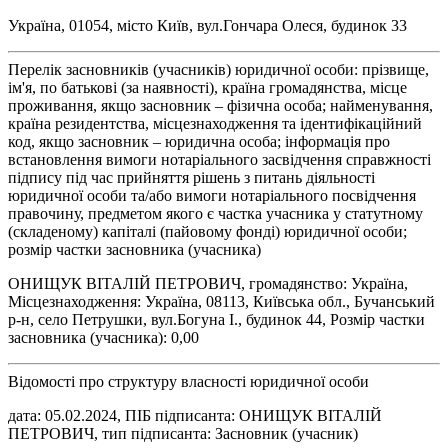
Україна, 01054, місто Київ, вул.Гончара Олеся, будинок 33
Перелік засновників (учасників) юридичної особи: прізвище,
ім'я, по батькові (за наявності), країна громадянства, місце
проживання, якщо засновник – фізична особа; найменування,
країна резидентства, місцезнаходження та ідентифікаційний
код, якщо засновник – юридична особа; інформація про
встановлення вимоги нотаріального засвідчення справжності
підпису під час прийняття рішень з питань діяльності
юридичної особи та/або вимоги нотаріального посвідчення
правочину, предметом якого є частка учасника у статутному
(складеному) капіталі (пайовому фонді) юридичної особи;
розмір частки засновника (учасника)
ОНИЩУК ВІТАЛІЙ ПЕТРОВИЧ, громадянство: Україна,
Місцезнаходження: Україна, 08113, Київська обл., Бучанський
р-н, село Петрушки, вул.Богуна І., будинок 44, Розмір частки
засновника (учасника): 0,00
Відомості про структуру власності юридичної особи
дата: 05.02.2024, ПІБ підписанта: ОНИЩУК ВІТАЛІЙ
ПЕТРОВИЧ, тип підписанта: Засновник (учасник)