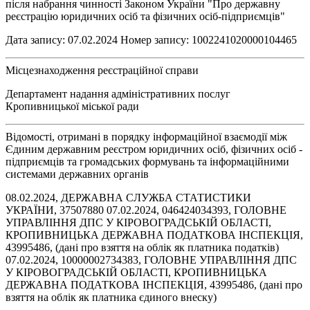
після набрання чинності Законом України "Про державну
реєстрацію юридичних осіб та фізичних осіб-підприємців"
Дата запису: 07.02.2024 Номер запису: 1002241020000104465
Місцезнаходження реєстраційної справи
Департамент надання адміністративних послуг
Кропивницької міської ради
Відомості, отримані в порядку інформаційної взаємодії між
Єдиним державним реєстром юридичних осіб, фізичних осіб -
підприємців та громадських формувань та інформаційними
системами державних органів
08.02.2024, ДЕРЖАВНА СЛУЖБА СТАТИСТИКИ
УКРАЇНИ, 37507880 07.02.2024, 046424034393, ГОЛОВНЕ
УПРАВЛІННЯ ДПС У КІРОВОГРАДСЬКІЙ ОБЛАСТІ,
КРОПИВНИЦЬКА ДЕРЖАВНА ПОДАТКОВА ІНСПЕКЦІЯ,
43995486, (дані про взяття на облік як платника податків)
07.02.2024, 10000002734383, ГОЛОВНЕ УПРАВЛІННЯ ДПС
У КІРОВОГРАДСЬКІЙ ОБЛАСТІ, КРОПИВНИЦЬКА
ДЕРЖАВНА ПОДАТКОВА ІНСПЕКЦІЯ, 43995486, (дані про
взяття на облік як платника єдиного внеску)