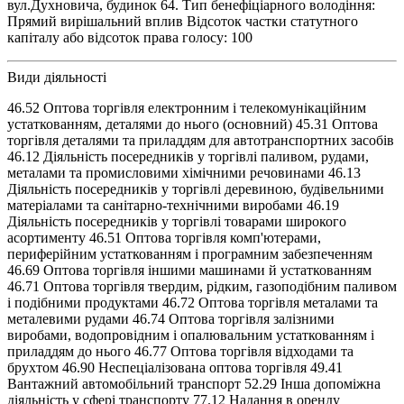
вул.Духновича, будинок 64. Тип бенефіціарного володіння:
Прямий вирішальний вплив Відсоток частки статутного
капіталу або відсоток права голосу: 100
Види діяльності
46.52 Оптова торгівля електронним і телекомунікаційним
устаткованням, деталями до нього (основний) 45.31 Оптова
торгівля деталями та приладдям для автотранспортних засобів
46.12 Діяльність посередників у торгівлі паливом, рудами,
металами та промисловими хімічними речовинами 46.13
Діяльність посередників у торгівлі деревиною, будівельними
матеріалами та санітарно-технічними виробами 46.19
Діяльність посередників у торгівлі товарами широкого
асортименту 46.51 Оптова торгівля комп'ютерами,
периферійним устаткованням і програмним забезпеченням
46.69 Оптова торгівля іншими машинами й устаткованням
46.71 Оптова торгівля твердим, рідким, газоподібним паливом
і подібними продуктами 46.72 Оптова торгівля металами та
металевими рудами 46.74 Оптова торгівля залізними
виробами, водопровідним і опалювальним устаткованням і
приладдям до нього 46.77 Оптова торгівля відходами та
брухтом 46.90 Неспеціалізована оптова торгівля 49.41
Вантажний автомобільний транспорт 52.29 Інша допоміжна
діяльність у сфері транспорту 77.12 Надання в оренду