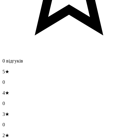
0 відгуків
5★
0
4★
0
3★
0
2★