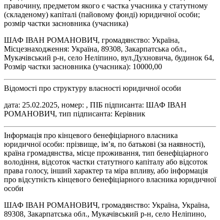
правочину, предметом якого є частка учасника у статутному
(складеному) капіталі (пайовому фонді) юридичної особи;
розмір частки засновника (учасника)
ШАФ ІВАН РОМАНОВИЧ, громадянство: Україна,
Місцезнаходження: Україна, 89308, Закарпатська обл.,
Мукачівський р-н, село Неліпино, вул.Духновича, будинок 64,
Розмір частки засновника (учасника): 10000,00
Відомості про структуру власності юридичної особи
дата: 25.02.2025, номер: , ПІБ підписанта: ШАФ ІВАН
РОМАНОВИЧ, тип підписанта: Керівник
Інформація про кінцевого бенефіціарного власника
юридичної особи: прізвище, ім’я, по батькові (за наявності),
країна громадянства, місце проживання, тип бенефіціарного
володіння, відсоток частки статутного капіталу або відсоток
права голосу, інший характер та міра впливу, або інформація
про відсутність кінцевого бенефіціарного власника юридичної
особи
ШАФ ІВАН РОМАНОВИЧ, громадянство: Україна, Україна,
89308, Закарпатська обл., Мукачівський р-н, село Неліпино,